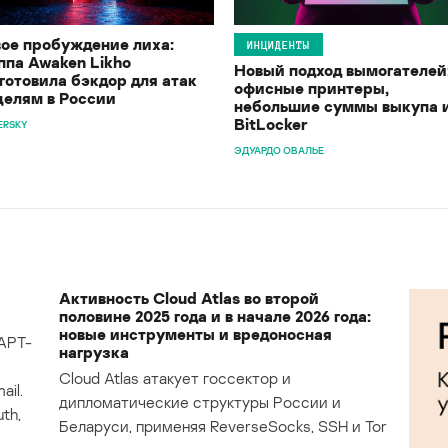
ое пробуждение лиха:
ИНЦИДЕНТЫ
ппа Awaken Likho
Новый подход вымогателей
готовила бэкдор для атак
офисные принтеры,
целям в России
небольшие суммы выкупа 
BitLocker
ERSKY
ЭДУАРДО ОВАЛЬЕ
Активность Cloud Atlas во второй
половине 2025 года и в начале 2026 года:
новые инструменты и вредоносная
APT-
нагрузка
Cloud Atlas атакует госсектор и
il.
дипломатические структуры России и
th,
Беларуси, применяя ReverseSocks, SSH и Tor