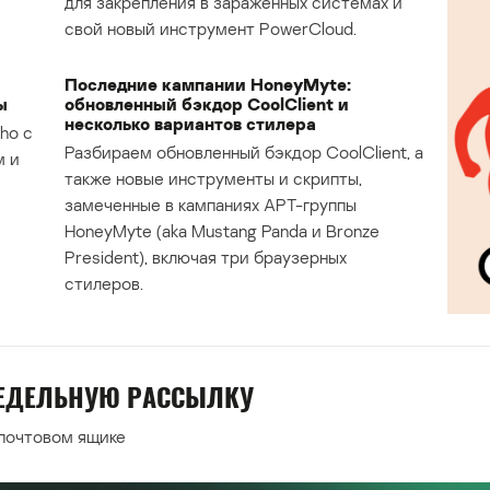
для закрепления в зараженных системах и
свой новый инструмент PowerCloud.
Последние кампании HoneyMyte:
ы
обновленный бэкдор CoolClient и
несколько вариантов стилера
ho с
Разбираем обновленный бэкдор CoolClient, а
м и
также новые инструменты и скрипты,
замеченные в кампаниях APT-группы
HoneyMyte (aka Mustang Panda и Bronze
President), включая три браузерных
стилеров.
НЕДЕЛЬНУЮ РАССЫЛКУ
 почтовом ящике