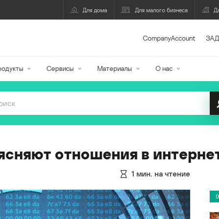
Для дома
Для малого бизнеса
Д
CompanyAccount
ЗАД
родукты
Сервисы
Материалы
О нас
ясняют отношения в интерне
1
мин. на чтение