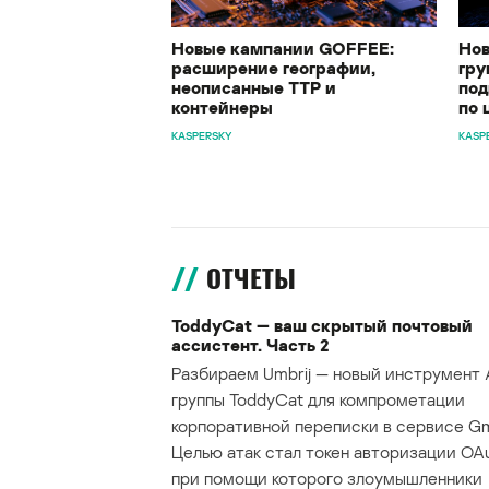
Новые кампании GOFFEE:
Нов
расширение географии,
гру
неописанные TTP и
под
контейнеры
по 
KASPERSKY
KASP
ОТЧЕТЫ
ToddyCat — ваш скрытый почтовый
ассистент. Часть 2
Разбираем Umbrij — новый инструмент 
группы ToddyCat для компрометации
корпоративной переписки в сервисе Gma
Целью атак стал токен авторизации OAu
при помощи которого злоумышленники