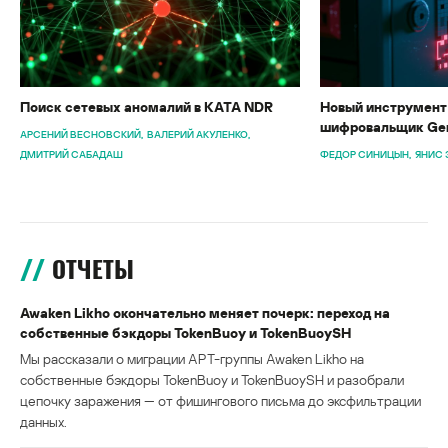
Поиск сетевых аномалий в KATA NDR
Новый инструмент 
шифровальщик Gen
АРСЕНИЙ ВЕСНОВСКИЙ
ВАЛЕРИЙ АКУЛЕНКО
ДМИТРИЙ САБАДАШ
ФЕДОР СИНИЦЫН
ЯНИС 
ОТЧЕТЫ
Awaken Likho окончательно меняет почерк: переход на
собственные бэкдоры TokenBuoy и TokenBuoySH
Мы рассказали о миграции APT-группы Awaken Likho на
собственные бэкдоры TokenBuoy и TokenBuoySH и разобрали
цепочку заражения — от фишингового письма до эксфильтрации
данных.