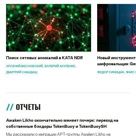
Поиск сетевых аномалий в KATA NDR
Новый инструмент 
шифровальщик Gen
АРСЕНИЙ ВЕСНОВСКИЙ
ВАЛЕРИЙ АКУЛЕНКО
ДМИТРИЙ САБАДАШ
ФЕДОР СИНИЦЫН
ЯНИС 
ОТЧЕТЫ
Awaken Likho окончательно меняет почерк: переход на
собственные бэкдоры TokenBuoy и TokenBuoySH
Мы рассказали о миграции APT-группы Awaken Likho на