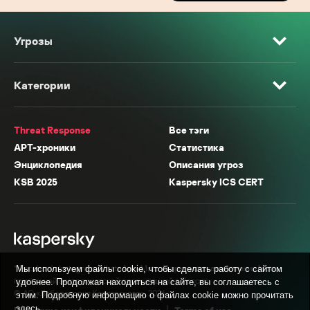
Угрозы
Категории
Threat Response
Все тэги
APT-хроники
Статистика
Энциклопедия
Описания угроз
KSB 2025
Kaspersky ICS CERT
* Facebook, Instagram, WhatsApp, Meta AI принадлежат компании Meta,
Мы используем файлы cookie, чтобы сделать работу с сайтом
признанной экстремистской организацией в России.
удобнее. Продолжая находиться на сайте, вы соглашаетесь с
© АО «Лаборатория Касперского», 2026.
этим. Подробную информацию о файлах cookie можно прочитать
здесь
.