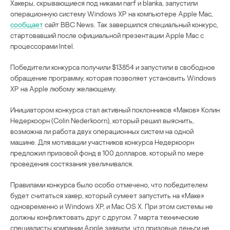
Хакеры, скрывающиеся под никами narf и blanka, запустили
операционную систему Windows XP на компьютере Apple Mac,
сообщает
сайт BBC News. Так завершился специальный конкурс,
стартовавший после официальной презентации Apple Mac с
процессорами Intel.
Победители конкурса получили $13854 и запустили в свободное
обращение программу, которая позволяет установить Windows
XP на Apple любому желающему.
Инициатором конкурса стал активный поклонников «Маков» Колин
Недеркоорн (Colin Nederkoorn), который решил выяснить,
возможна ли работа двух операционных систем на одной
машине. Для мотивации участников конкурса Недеркоорн
предложил призовой фонд в 100 долларов, который по мере
проведения состязания увеличивался.
Правилами конкурса было особо отмечено, что победителем
будет считаться хакер, который сумеет запустить на «Маке»
одновременно и Windows XP, и Mac OS X. При этом системы не
должны конфликтовать друг с другом. 7 марта технические
специалисты компании Apple заявили, что призовые деньги не