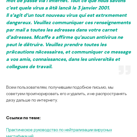
mot de passe via l’Internet. Tout ce que nous savons
c’est quele virus a йtй lancй le 3 janvier 2001.
Il s’agit d’un tout nouveau virus qui est extrкmement
dangereux. Veuillez communiquer ces renseignements
par mail a toutes les adresses dans votre carnet
d’adresses. Mcaffe a affirme qu’aucun antivirus ne
peut le dйtruire. Veuillez prendre toutes les
prйcautions nйcessaires, et communiquer ce message
a vos amis, connaissances, dans les universitйs et
collиgues de travail.
Всем пользователям, получившим подобное письмо, мы
советуем проигнорировать его и удалить, и не распространять
дезу дальше по интернету.
Ссылки по теме:
Практическое руководство по нейтрализации вирусных
мистификаций