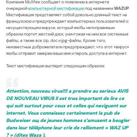
Компания McAfee сообщает о появлении в интернете
очередной
компьютерной мистификации
под названием
WAZUP
.
Мистификация представляет собой довольно длинный текст на
французском и предупреждает компьютерных пользователей о
несуществующем вирусе, который якобы непоправимым
образом портит жесткий диск, уничтожая на нем все системные
файлы, а также все zip, doc и jpg-файлы. Кроме того,
неизвестные доброжелатели предупреждают, что этот «вирус»
якобы отправит хакерам ваши имя и пароль доступа в интернет.
Текст мистификации выглядит следующим образом:
Attention, nouveau virus!!!! a prendre au serieux AVIS
DE NOUVEAU VIRUS Il est trиs important de lire ce
qui suit surtout pour ceux et celles qui naviguent sur
internet. Vous connaissez certainement la pub de
Budweiser oщ de jeunes hommes s’amusent a beugler
dans leur tйlйphone leur crie de ralliement » WAZ UP
? » (dites Waza ).