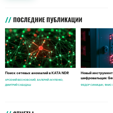
ПОСЛЕДНИЕ ПУБЛИКАЦИИ
Поиск сетевых аномалий в KATA NDR
Новый инструмент 
шифровальщик Gen
АРСЕНИЙ ВЕСНОВСКИЙ
ВАЛЕРИЙ АКУЛЕНКО
ДМИТРИЙ САБАДАШ
ФЕДОР СИНИЦЫН
ЯНИС 