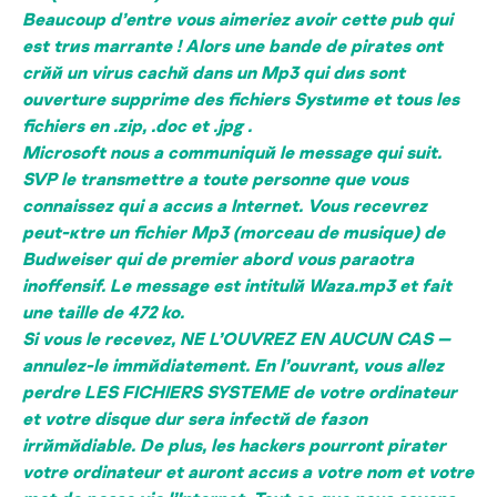
Beaucoup d’entre vous aimeriez avoir cette pub qui
est trиs marrante ! Alors une bande de pirates ont
crйй un virus cachй dans un Mp3 qui dиs sont
ouverture supprime des fichiers Systиme et tous les
fichiers en .zip, .doc et .jpg .
Microsoft nous a communiquй le message qui suit.
SVP le transmettre а toute personne que vous
connaissez qui a accиs а Internet. Vous recevrez
peut-кtre un fichier Mp3 (morceau de musique) de
Budweiser qui de premier abord vous paraоtra
inoffensif. Le message est intitulй Waza.mp3 et fait
une taille de 472 ko.
Si vous le recevez, NE L’OUVREZ EN AUCUN CAS —
annulez-le immйdiatement. En l’ouvrant, vous allez
perdre LES FICHIERS SYSTEME de votre ordinateur
et votre disque dur sera infectй de faзon
irrйmйdiable. De plus, les hackers pourront pirater
votre ordinateur et auront accиs a votre nom et votre