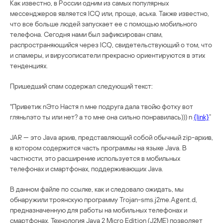
Как известно, в России одним из самых популярных
мессенджеров является ICQ или, проще, аська. Также известно,
что все больше людей запускает ее с помощью мобильного
телефона. Сегодня нами был зафиксирован спам,
распространяющийся через ICQ, свидетельствующий о том, что
и спамеры, и вирусописатели прекрасно ориентируются в этих
тенденциях.
Пришедший спам содержал следующий текст:
“Приветик nЭто Настя n мне подруга дала твойю фотку вот
гляньnэто ты или нет? а то мне она сильно понравилась))) n
{link}
”
JAR — это Java архив, представляющий собой обычный zip-архив,
в котором содержится часть программы на языке Java. В
частности, это расширение используется в мобильных
телефонах и смартфонах, поддерживающих Java.
В данном файле по ссылке, как и следовало ожидать, мы
обнаружили троянскую программу Trojan-sms.j2me.Agent.d,
предназначенную для работы на мобильных телефонах и
смартфонах. Технология Java 2 Micro Edition (J2ME) позволяет