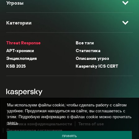
Угрозы
Категории
Threat Response
Все тэги
APT-хроники
Статистика
Энциклопедия
Описания угроз
KSB 2025
Kaspersky ICS CERT
* Facebook, Instagram, WhatsApp, Meta AI принадлежат компании Meta,
Мы используем файлы cookie, чтобы сделать работу с сайтом
признанной экстремистской организацией в России.
удобнее. Продолжая находиться на сайте, вы соглашаетесь с
© АО «Лаборатория Касперского», 2026.
этим. Подробную информацию о файлах cookie можно прочитать
здесь
.
Политика конфиденциальности
Terms of use
Лицензионное соглашение
ПРИНЯТЬ