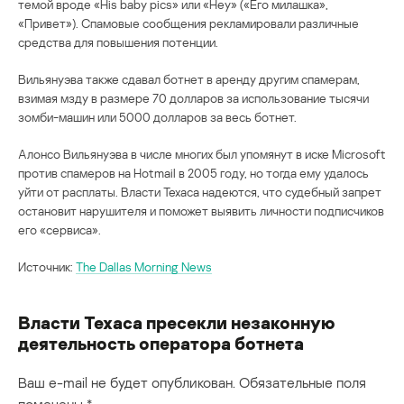
темой вроде «His baby pics» или «Hey» («Его милашка»,
«Привет»). Спамовые сообщения рекламировали различные
средства для повышения потенции.
Вильянуэва также сдавал ботнет в аренду другим спамерам,
взимая мзду в размере 70 долларов за использование тысячи
зомби-машин или 5000 долларов за весь ботнет.
Алонсо Вильянуэва в числе многих был упомянут в иске Microsoft
против спамеров на Hotmail в 2005 году, но тогда ему удалось
уйти от расплаты. Власти Техаса надеются, что судебный запрет
остановит нарушителя и поможет выявить личности подписчиков
его «сервиса».
Источник:
The Dallas Morning News
Власти Техаса пресекли незаконную
деятельность оператора ботнета
Ваш e-mail не будет опубликован.
Обязательные поля
помечены
*