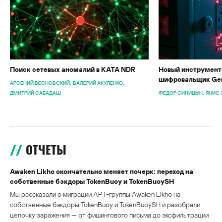
Поиск сетевых аномалий в KATA NDR
Новый инструмент 
шифровальщик Gen
АРСЕНИЙ ВЕСНОВСКИЙ
ВАЛЕРИЙ АКУЛЕНКО
ДМИТРИЙ САБАДАШ
ФЕДОР СИНИЦЫН
ЯНИС 
ОТЧЕТЫ
Awaken Likho окончательно меняет почерк: переход на
собственные бэкдоры TokenBuoy и TokenBuoySH
Мы рассказали о миграции APT-группы Awaken Likho на
собственные бэкдоры TokenBuoy и TokenBuoySH и разобрали
цепочку заражения — от фишингового письма до эксфильтрации