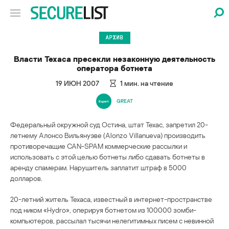
АРХИВ
Власти Техаса пресекли незаконную деятельность
оператора ботнета
19 ИЮН 2007
1
мин. на чтение
GREAT
Федеральный окружной суд Остина, штат Техас, запретил 20-
летнему Алонсо Вильянуэве (Alonzo Villanueva) производить
противоречащие CAN-SPAM коммерческие рассылки и
использовать с этой целью ботнеты либо сдавать ботнеты в
аренду спамерам. Нарушитель заплатит штраф в 5000
долларов.
20-летний житель Техаса, известный в интернет-пространстве
под ником «Hydro», оперируя ботнетом из 100000 зомби-
компьютеров, рассылал тысячи нелегитимных писем с невинной