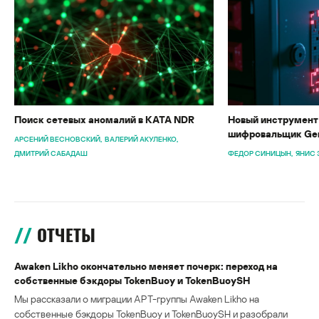
Поиск сетевых аномалий в KATA NDR
Новый инструмент 
шифровальщик Gen
АРСЕНИЙ ВЕСНОВСКИЙ
ВАЛЕРИЙ АКУЛЕНКО
ДМИТРИЙ САБАДАШ
ФЕДОР СИНИЦЫН
ЯНИС 
ОТЧЕТЫ
Awaken Likho окончательно меняет почерк: переход на
собственные бэкдоры TokenBuoy и TokenBuoySH
Мы рассказали о миграции APT-группы Awaken Likho на
собственные бэкдоры TokenBuoy и TokenBuoySH и разобрали