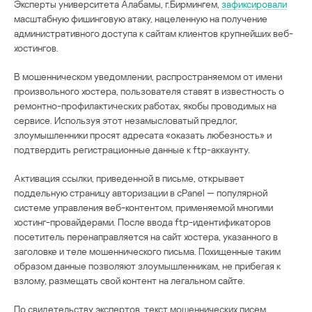
Эксперты университета Алабамы, г.Бирмингем,
зафиксировали
масштабную фишинговую атаку, нацеленную на получение
административного доступа к сайтам клиентов крупнейших веб-
хостингов.
В мошенническом уведомлении, распространяемом от имени
произвольного хостера, пользователя ставят в известность о
ремонтно-профилактических работах, якобы проводимых на
сервисе. Используя этот незамысловатый предлог,
злоумышленники просят адресата «оказать любезность» и
подтвердить регистрационные данные к ftp-аккаунту.
Активация ссылки, приведенной в письме, открывает
поддельную страницу авторизации в cPanel — популярной
системе управления веб-контентом, применяемой многими
хостинг-провайдерами. После ввода ftp-идентификаторов
посетитель перенаправляется на сайт хостера, указанного в
заголовке и теле мошеннического письма. Похищенные таким
образом данные позволяют злоумышленникам, не прибегая к
взлому, размещать свой контент на легальном сайте.
По свидетельству экспертов, текст мошеннических писем