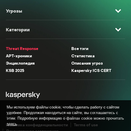
Угрозы
Категории
Threat Response
Все тэги
APT-хроники
Статистика
Энциклопедия
Описания угроз
KSB 2025
Kaspersky ICS CERT
* Facebook, Instagram, WhatsApp, Meta AI принадлежат компании Meta,
Мы используем файлы cookie, чтобы сделать работу с сайтом
признанной экстремистской организацией в России.
удобнее. Продолжая находиться на сайте, вы соглашаетесь с
© АО «Лаборатория Касперского», 2026.
этим. Подробную информацию о файлах cookie можно прочитать
здесь
.
Политика конфиденциальности
Terms of use
Лицензионное соглашение