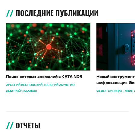
ПОСЛЕДНИЕ ПУБЛИКАЦИИ
Поиск сетевых аномалий в KATA NDR
Новый инструмент 
шифровальщик Gen
АРСЕНИЙ ВЕСНОВСКИЙ
ВАЛЕРИЙ АКУЛЕНКО
ДМИТРИЙ САБАДАШ
ФЕДОР СИНИЦЫН
ЯНИС 
ОТЧЕТЫ