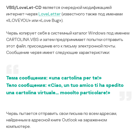
VBS/LoveLet-CD
является очередной модификацией
интернет-червя
LoveLetter
(известного также под именами
«ILOVEYOU» или «Love Bug»).
Червь копирует себя в системный каталог Windows под именем
CARTOLINA.VBS и затем предпринимает попытки отправить
этот файл, присоединив его к письму электронной почты.
Сообщение червя имеет следующие характеристики:
Тема сообщения:
«una cartolina per te!»
Тело сообщения:
«Ciao, un tuo amico ti ha spedito
una cartolina virtuale… mooolto particolare!»
Червь пытается отправить свои письма по всем адресам,
найденным в адресной книге Outlook на зараженном
компьютере.