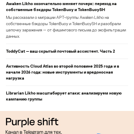
Awaken Likho окончательно меняет почерк: переход на
собственные бэкдоры TokenBuoy и TokenBuoySH
Мы рассказали о миграции APT-группы Awaken Likho на
собственные бэкдоры TokenBuoy и TokenBuoySH и разобрали
цепочку заражения — от фишингового письма до эксфильтрации
данных.
ToddyCat — ваш скрытый почтовый ассистент. Часть 2
Активность Cloud Atlas во второй половине 2025 года и в
начале 2026 года: новые инструменты и вредоносная
нагрузка
Librarian Likho масштабирует атаки: анализируем новую
кампанию группы