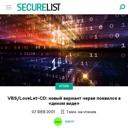
АРХИВ
VBS/LoveLet-CD: новый вариант червя появился в
«диком виде»
07 ФЕВ 2001
1
мин. на чтение
GREAT