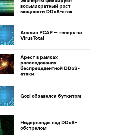
Эксперты фиксируют
восьмикратный рост
мощности DDoS-атак
Анализ PCAP — теперь на
VirusTotal
Арест в рамках
расследования
беспрецедентной DDoS-
атаки
Gozi обзавелся буткитом
Нидерланды под DDoS-
обстрелом