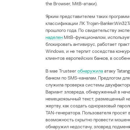
the Browser, MitB-атаки).
Ярким представителем таких программ-
классификации ЛК Trojan-Banker.Win32.T
прошлого года. По свидетельству экспе
наделен
MitB-функционалом, использует
блокировать антивирус, работает прак
Windows, и не терпит соседства конкур
клиентов европейских банков, в особен
В мае Trusteer
обнаружила
атаку Tatan
банком по SMS-каналам. Предлогом для 
служила проверка системы двухфакторн
Вариант зловреда, обнаруженный в нача
немецкоязычный текст, размещенный на
жертву, как создать одноразовый паро
TAN-генератора. Пользователя просят в
возможность скрытно провести мошенн
обнаружил недостачу, зловред подмен