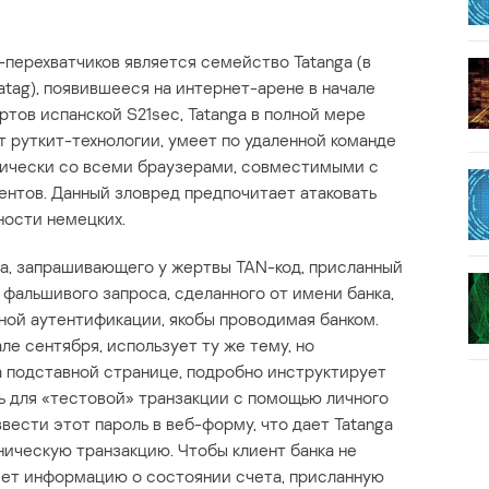
перехватчиков является семейство Tatanga (в
atag), появившееся на интернет-арене в начале
ртов испанской S21sec, Tatanga в полной мере
 руткит-технологии, умеет по удаленной команде
тически со всеми браузерами, совместимыми с
ентов. Данный зловред предпочитает атаковать
ности немецких.
ga, запрашивающего у жертвы TAN-код, присланный
фальшивого запроса, сделанного от имени банка,
ой аутентификации, якобы проводимая банком.
ле сентября, использует ту же тему, но
 подставной странице, подробно инструктирует
ль для «тестовой» транзакции с помощью личного
вести этот пароль в веб-форму, что дает Tatanga
ическую транзакцию. Чтобы клиент банка не
яет информацию о состоянии счета, присланную