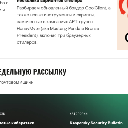
несколько вариантов стилера
ho с
Разбираем обновленный бэкдор CoolClient, а
м и
также новые инструменты и скрипты,
замеченные в кампаниях APT-группы
HoneyMyte (aka Mustang Panda и Bronze
President), включая три браузерных
стилеров.
НЕДЕЛЬНУЮ РАССЫЛКУ
 почтовом ящике
ОЗЫ
КАТЕГОРИИ
левые кибератаки
Kaspersky Security Bulletin