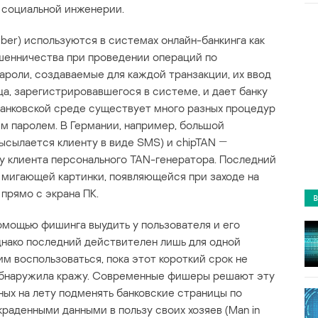
 социальной инженерии.
mber) используются в системах онлайн-банкинга как
шенничества при проведении операций по
ароли, создаваемые для каждой транзакции, их ввод
а, зарегистрировавшегося в системе, и дает банку
банковской среде существует много разных процедур
м паролем. В Германии, например, большой
ысылается клиенту в виде SMS) и chipTAN ―
у клиента персонального TAN-генератора. Последний
 мигающей картинки, появляющейся при заходе на
 прямо с экрана ПК.
мощью фишинга выудить у пользователя и его
днако последний действителен лишь для одной
им воспользоваться, пока этот короткий срок не
 обнаружила кражу. Современные фишеры решают эту
ых на лету подменять банковские страницы по
раденными данными в пользу своих хозяев (Man in