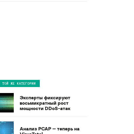
В ТОЙ ЖЕ КАТЕГОРИИ
Эксперты фиксируют
восьмикратный рост
мощности DDoS-атак
Анализ PCAP — теперь на
VirusTotal