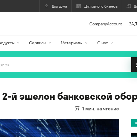
Для дома
Для малого бизнеса
Д
CompanyAccount
ЗАД
родукты
Сервисы
Материалы
О нас
 2-й эшелон банковской обо
1
мин. на чтение