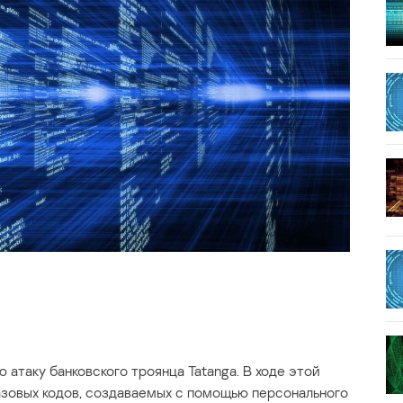
 атаку банковского троянца Tatanga. В ходе этой
разовых кодов, создаваемых с помощью персонального