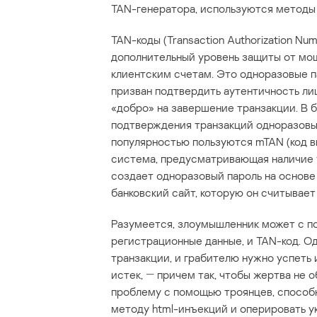
TAN-генератора, используются методы
TAN-коды (Transaction Authorization Nu
дополнительный уровень защиты от мо
клиентским счетам. Это одноразовые п
призван подтвердить аутентичность лиц
«добро» на завершение транзакции. В 
подтверждения транзакций одноразовы
популярностью пользуются mTAN (код в
система, предусматривающая наличие 
создает одноразовый пароль на основе
банковский сайт, которую он считывает
Разумеется, злоумышленник может с по
регистрационные данные, и TAN-код. О
транзакции, и грабителю нужно успеть 
истек, ― причем так, чтобы жертва не
проблему с помощью троянцев, способн
методу html-инъекций и оперировать ук