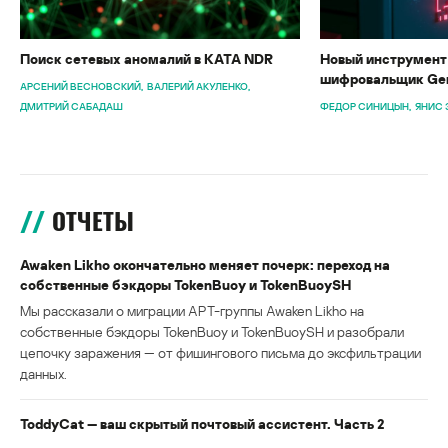
Поиск сетевых аномалий в KATA NDR
Новый инструмент 
шифровальщик Gen
АРСЕНИЙ ВЕСНОВСКИЙ
ВАЛЕРИЙ АКУЛЕНКО
ДМИТРИЙ САБАДАШ
ФЕДОР СИНИЦЫН
ЯНИС 
ОТЧЕТЫ
Awaken Likho окончательно меняет почерк: переход на
собственные бэкдоры TokenBuoy и TokenBuoySH
Мы рассказали о миграции APT-группы Awaken Likho на
собственные бэкдоры TokenBuoy и TokenBuoySH и разобрали
цепочку заражения — от фишингового письма до эксфильтрации
данных.
ToddyCat — ваш скрытый почтовый ассистент. Часть 2