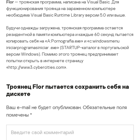
Flor
— троянская программа, написана на Visual Basic. Для
функционирования троянца на зараженном компьютере
необходима Visual Basic Runtime Library версии 5.0 или выше.
Будучи однажды загружена, троянская программа остается
резидентной в памяти компьютера и каждые 60 секунд пытается
копировать себя на «A:Pornografia.exe» и «c:windowsmenu
iniciarprogramasiniciar .exe» (STARTUP-каталог в португальской
версии Windows). Помимо этого троянец предпринимает
попытки открыть в интернете страницу
«http://www3.cybercities.com».
Троянец Flor пытается сохранить себя на
дискете
Ваш e-mail не будет опубликован.
Обязательные поля
помечены
*