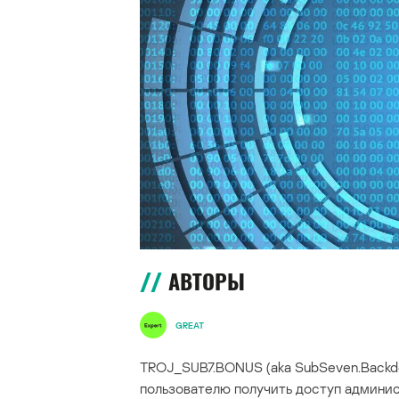
АВТОРЫ
GREAT
TROJ_SUB7.BONUS (aka SubSeven.Backdo
пользователю получить доступ админи