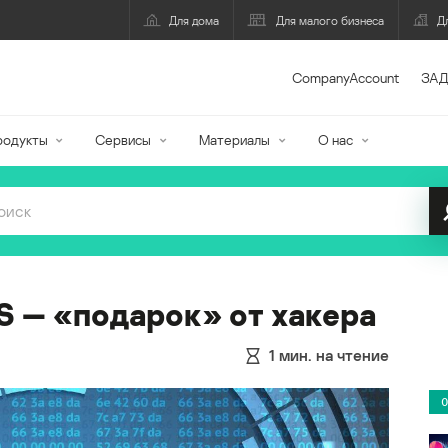
Для дома
Для малого бизнеса
Д
CompanyAccount
ЗАД
родукты
Сервисы
Материалы
О нас
— «подарок» от хакера
1
мин. на чтение