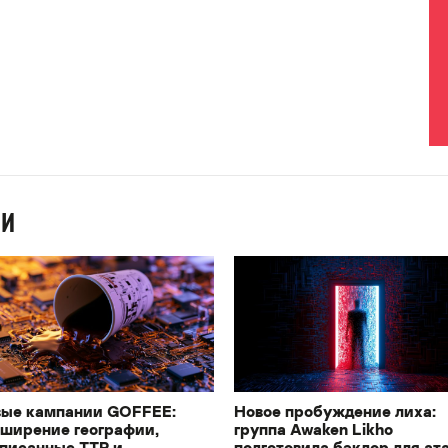
ИИ
ые кампании GOFFEE:
Новое пробуждение лиха:
ширение географии,
группа Awaken Likho
писанные TTP и
подготовила бэкдор для ат