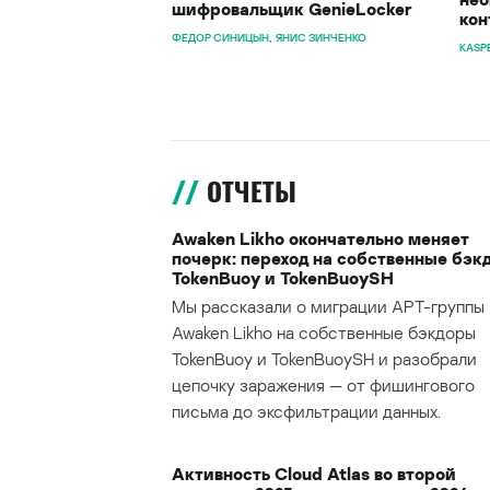
шифровальщик GenieLocker
кон
ФЕДОР СИНИЦЫН
ЯНИС ЗИНЧЕНКО
KASP
ОТЧЕТЫ
Awaken Likho окончательно меняет
почерк: переход на собственные бэк
TokenBuoy и TokenBuoySH
Мы рассказали о миграции APT-группы
Awaken Likho на собственные бэкдоры
TokenBuoy и TokenBuoySH и разобрали
цепочку заражения — от фишингового
письма до эксфильтрации данных.
Активность Cloud Atlas во второй