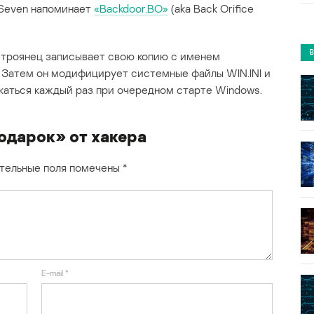
bSeven напоминает
«Backdoor.BO»
(aka Back Orifice
 троянец записывает свою копию с именем
 Затем он модифицирует системные файлы WIN.INI и
скаться каждый раз при очередном старте Windows.
дарок» от хакера
тельные поля помечены
*
E-mail
*