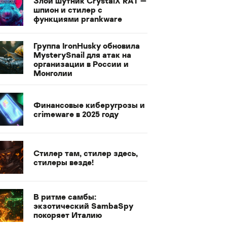
Злой шутник CrystalX RAT —
шпион и стилер с
функциями prankware
Группа IronHusky обновила
MysterySnail для атак на
организации в России и
Монголии
Финансовые киберугрозы и
crimeware в 2025 году
Стилер там, стилер здесь,
стилеры везде!
В ритме самбы:
экзотический SambaSpy
покоряет Италию