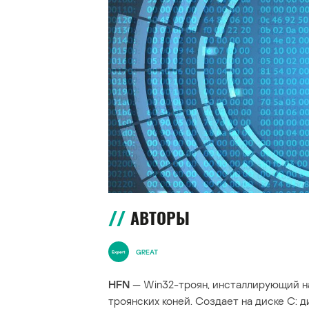
АВТОРЫ
GREAT
HFN
— Win32-троян, инсталлирующий н
троянских коней. Cоздает на диске C: