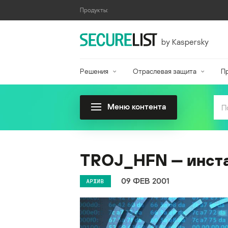
Продукты:
by Kaspersky
Решения
Отраслевая защита
П
Меню контента
TROJ_HFN — инста
09 ФЕВ 2001
АРХИВ