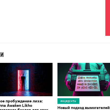
ИИ
ое пробуждение лиха:
ИНЦИДЕНТЫ
ппа Awaken Likho
Новый подход вымогателей
готовила бэкдор для атак