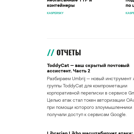
контейнеры
по 
KASPERSKY
KASP
ОТЧЕТЫ
ToddyCat — ваш скрытый почтовый
ассистент. Часть 2
Разбираем Umbrij — новый инструмент 
группы ToddyCat для компрометации
корпоративной переписки в сервисе Gma
Целью атак стал токен авторизации OAu
при помощи которого злоумышленники
получали доступ к сервисам Google.
Librarian Likho масштабирует атаки: