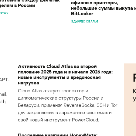
офисные принтеры,
целям в России
небольшие суммы выкупа 
BitLocker
ERSKY
ЭДУАРДО ОВАЛЬЕ
Активность Cloud Atlas во второй
половине 2025 года и в начале 2026 года:
новые инструменты и вредоносная
APT-
нагрузка
Cloud Atlas атакует госсектор и
il.
дипломатические структуры России и
th,
Беларуси, применяя ReverseSocks, SSH и Tor
для закрепления в зараженных системах и
свой новый инструмент PowerCloud.
Последние кампании HoneyMyte: