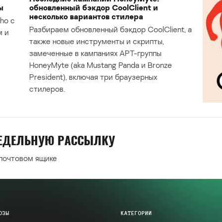
ы
обновленный бэкдор CoolClient и
несколько вариантов стилера
ho с
Разбираем обновленный бэкдор CoolClient, а
м и
также новые инструменты и скрипты,
замеченные в кампаниях APT-группы
HoneyMyte (aka Mustang Panda и Bronze
President), включая три браузерных
стилеров.
НЕДЕЛЬНУЮ РАССЫЛКУ
 почтовом ящике
ОЗЫ
КАТЕГОРИИ