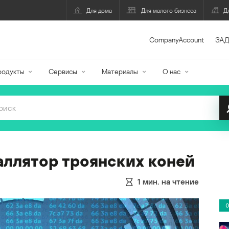
Для дома
Для малого бизнеса
Д
CompanyAccount
ЗАД
родукты
Сервисы
Материалы
О нас
ллятор троянских коней
1
мин. на чтение