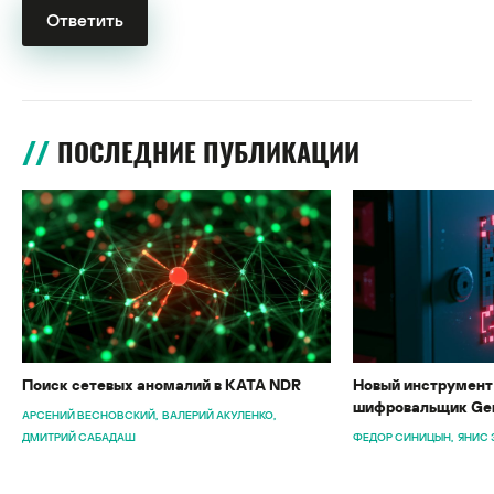
ПОСЛЕДНИЕ ПУБЛИКАЦИИ
Поиск сетевых аномалий в KATA NDR
Новый инструмент 
шифровальщик Gen
АРСЕНИЙ ВЕСНОВСКИЙ
ВАЛЕРИЙ АКУЛЕНКО
ДМИТРИЙ САБАДАШ
ФЕДОР СИНИЦЫН
ЯНИС 