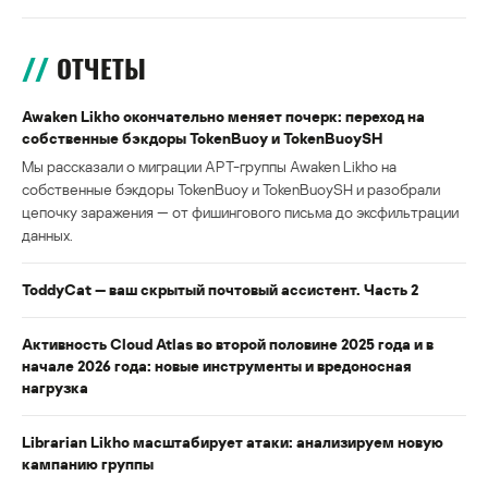
ОТЧЕТЫ
Awaken Likho окончательно меняет почерк: переход на
собственные бэкдоры TokenBuoy и TokenBuoySH
Мы рассказали о миграции APT-группы Awaken Likho на
собственные бэкдоры TokenBuoy и TokenBuoySH и разобрали
цепочку заражения — от фишингового письма до эксфильтрации
данных.
ToddyCat — ваш скрытый почтовый ассистент. Часть 2
Активность Cloud Atlas во второй половине 2025 года и в
начале 2026 года: новые инструменты и вредоносная
нагрузка
Librarian Likho масштабирует атаки: анализируем новую
кампанию группы