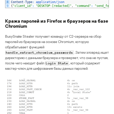
8
Content
-
Type
:
application
/
json
9
{
"client_id"
:
"DESKTOP-[redacted]"
,
"command"
:
"send_foun
Кража паролей из Firefox и браузеров на базе
Chromium
BusySnake Stealer получает команду от С2-сервера на сбор
паролей из браузеров на основе Chromium, которую
обрабатывает функцией
. Затем зловред ищет
handle_extract_chromium_passwords
директорию с данными браузера и проверяет, что она не пустая,
после чего находит файл
, который содержит
Login State
мастер-ключ для шифрования базы данных паролей.