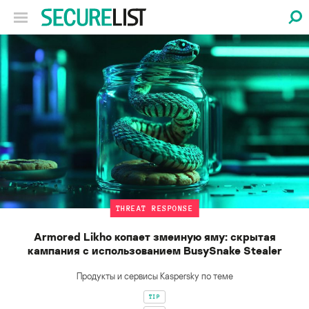
THREAT RESPONSE
Armored Likho копает змеиную яму: скрытая
кампания с использованием BusySnake Stealer
Продукты и сервисы Kaspersky по теме
TIP