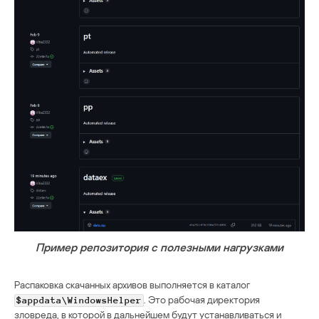
Пример репозитория с полезными нагрузками
Распаковка скачанных архивов выполняется в каталог
. Это рабочая директория
$appdata\WindowsHelper
зловреда, в которой в дальнейшем будут устанавливаться и