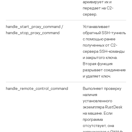
архивирует их и
передает на C2-
сервер.
handle_start_proxy_command /
Устанавливает
handle_stop_proxy_command
обратный SSH-туннель
с помощью ранее
полученных от C2-
сервера SSH-команды
и закрытого ключа.
Вторая функция
разрывает соединение
и удаляет ключ.
handle_remote_control_command
Выполняет проверку
наличия
установленного
экземпляра RustDesk
на машине. Если
программа
отсутствует, она
загружается с GitHub.