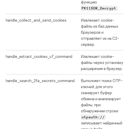
функцию
.
PK11SDR_Decrypt
handle_collect_and_send_cookies
Извлекает cookie-
файлы из баз данных
браузеров и
отправляет их на C2-
сервер.
handle_extract_cookies_v7_command
Извлекает cookie-
файлы через установку
расширения в браузер.
handle_search_2fa_secrets_command
Выполняет поиск OTP-
ключей; для этого
сканирует буфер
обмена и анализирует
файлы, при
обнаружении строки
otpauth://
записывает найденный
ключ в файл