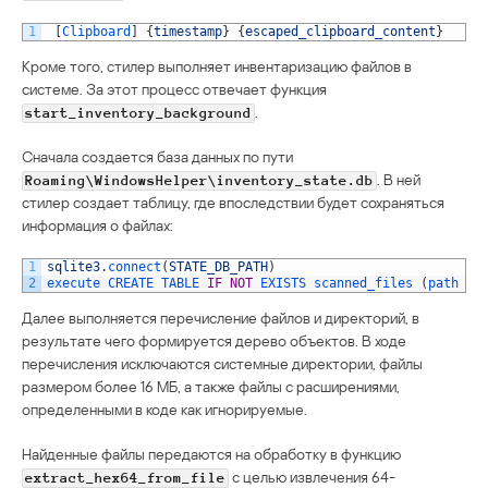
1
[
Clipboard
]
{
timestamp
}
{
escaped_clipboard_content
}
Кроме того, стилер выполняет инвентаризацию файлов в
системе. За этот процесс отвечает функция
.
start_inventory_background
Сначала создается база данных по пути
. В ней
Roaming\WindowsHelper\inventory_state.db
стилер создает таблицу, где впоследствии будет сохраняться
информация о файлах:
1
sqlite3
.
connect
(
STATE_DB_PATH
)
2
execute 
CREATE 
TABLE 
IF
NOT
EXISTS 
scanned_files
(
path 
TE
Далее выполняется перечисление файлов и директорий, в
результате чего формируется дерево объектов. В ходе
перечисления исключаются системные директории, файлы
размером более 16 МБ, а также файлы с расширениями,
определенными в коде как игнорируемые.
Найденные файлы передаются на обработку в функцию
с целью извлечения 64-
extract_hex64_from_file