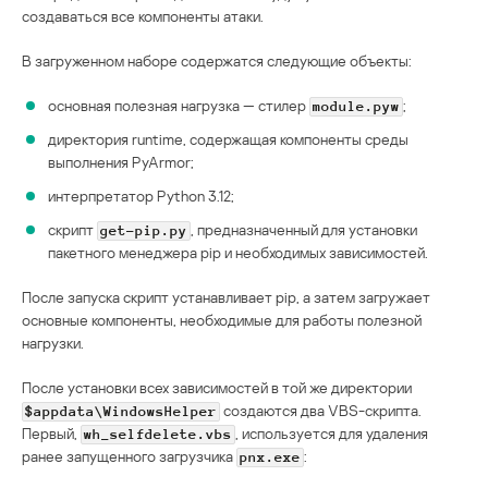
создаваться все компоненты атаки.
В загруженном наборе содержатся следующие объекты:
основная полезная нагрузка — стилер
;
module.pyw
директория runtime, содержащая компоненты среды
выполнения PyArmor;
интерпретатор Python 3.12;
скрипт
, предназначенный для установки
get-pip.py
пакетного менеджера pip и необходимых зависимостей.
После запуска скрипт устанавливает pip, а затем загружает
основные компоненты, необходимые для работы полезной
нагрузки.
После установки всех зависимостей в той же директории
создаются два VBS-скрипта.
$appdata\WindowsHelper
Первый,
, используется для удаления
wh_selfdelete.vbs
ранее запущенного загрузчика
:
pnx.exe