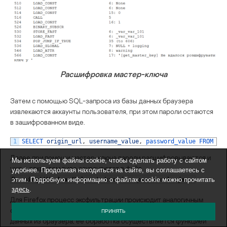
Расшифровка мастер-ключа
Затем с помощью SQL-запроса из базы данных браузера
извлекаются аккаунты пользователя, при этом пароли остаются
в зашифрованном виде.
1
SELECT 
origin_url
,
username_value
,
password_value 
FROM 
lo
Далее при помощи мастер-ключа пароли расшифровываются и
Мы используем файлы cookie, чтобы сделать работу с сайтом
уже в открытом виде сохраняются в файл
удобнее. Продолжая находиться на сайте, вы соглашаетесь с
.
этим. Подробную информацию о файлах cookie можно прочитать
Roaming\WindowsHelper\chromium_passwords.json
здесь
.
Для Firefox процесс эксфильтрации происходит аналогичным
образом. Стилер получает команду на извлечение учетных
ПРИНЯТЬ
данных из браузера, ее обработка осуществляется функцией