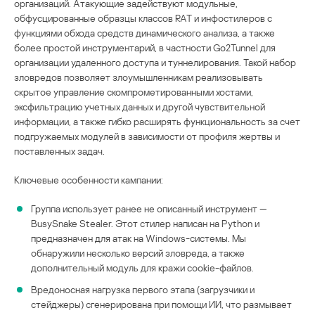
организаций. Атакующие задействуют модульные,
обфусцированные образцы классов RAT и инфостилеров с
функциями обхода средств динамического анализа, а также
более простой инструментарий, в частности Go2Tunnel для
организации удаленного доступа и туннелирования. Такой набор
зловредов позволяет злоумышленникам реализовывать
скрытое управление скомпрометированными хостами,
эксфильтрацию учетных данных и другой чувствительной
информации, а также гибко расширять функциональность за счет
подгружаемых модулей в зависимости от профиля жертвы и
поставленных задач.
Ключевые особенности кампании:
Группа использует ранее не описанный инструмент —
BusySnake Stealer. Этот стилер написан на Python и
предназначен для атак на Windows-системы. Мы
обнаружили несколько версий зловреда, а также
дополнительный модуль для кражи cookie-файлов.
Вредоносная нагрузка первого этапа (загрузчики и
стейджеры) сгенерирована при помощи ИИ, что размывает