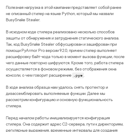
Полезная нагрузка в этой кампании представляет собой ранее
не описанный стилер на языке Python, который мы назвали
BusySnake Stealer.
В исходном коде стилера реализовано несколько способов
защиты от обнаружения и затруднения статического анализа.
Так, код BusySnake Stealer обфусцирован и зашифрован при
помощи PyArmor Pro версии 9.2.0, причем стилер выполняет
расшифровку байт-кода только в момент вызова функции, после
чего данные повторно шифруются. Кроме того, работа стилера
осуществляется в фоновом режиме, без отображения окна
консоли, о чем говорит расширение
.
.pyw
В ходе анализа образца нам удалось снять протектор и
дизассемблировать выполняемые функции. Далее мы
рассмотрим конфигурацию и основную функциональность
стилера.
Перед началом работы инициализируется конфигурация
стилера. Она содержит адрес C2-сервера, пути к директориям,
регулярные выражения, временные интервалы для создания