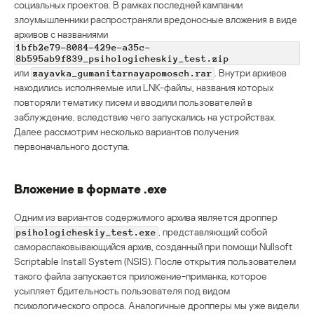
социальных проектов. В рамках последней кампании
злоумышленники распространяли вредоносные вложения в виде
архивов с названиями
1bfb2e79-8084-429e-a35c-
8b595ab9f839_psihologicheskiy_test.zip
или
. Внутри архивов
zayavka_gumanitarnayapomosch.rar
находились исполняемые или LNK-файлы, названия которых
повторяли тематику писем и вводили пользователей в
заблуждение, вследствие чего запускались на устройствах.
Далее рассмотрим несколько вариантов получения
первоначального доступа.
Вложение в формате .exe
Одним из вариантов содержимого архива является дроппер
, представляющий собой
psihologicheskiy_test.exe
самораспаковывающийся архив, созданный при помощи Nullsoft
Scriptable Install System (NSIS). После открытия пользователем
такого файла запускается приложение-приманка, которое
усыпляет бдительность пользователя под видом
психологического опроса. Аналогичные дропперы мы уже видели