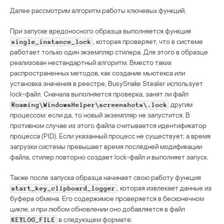
Далее рассмотрим алгоритм работы ключевых функций.
При запуске вредоносного образца выполняется функция
, которая проверяет, что в системе
single_instance_lock
работает только один экземпляр стилера. Для этого в образце
реализован нестандартный алгоритм. Вместо таких
распространенных методов, как создание мьютекса или
установка значения в реестре, BusySnake Stealer использует
lock-файл. Сначала выполняется проверка, занят ли файл
другим
Roaming\WindowsHelper\screenshots\.lock
процессом: если да, то новый экземпляр не запустится. В
противном случае из этого файла считывается идентификатор
процесса (PID). Если указанный процесс не существует, а время
загрузки системы превышает время последней модификации
файла, стилер повторно создает lock-файл и выполняет запуск.
Также после запуска образца начинает свою работу функция
, которая извлекает данные из
start_key_clipboard_logger
буфера обмена. Его содержимое проверяется в бесконечном
цикле, и при любом обновлении оно добавляется в файл
в следующем формате:
KEYLOG_FILE