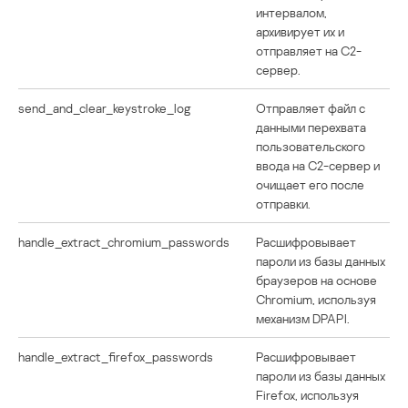
интервалом,
архивирует их и
отправляет на C2-
сервер.
send_and_clear_keystroke_log
Отправляет файл с
данными перехвата
пользовательского
ввода на C2-сервер и
очищает его после
отправки.
handle_extract_chromium_passwords
Расшифровывает
пароли из базы данных
браузеров на основе
Chromium, используя
механизм DPAPI.
handle_extract_firefox_passwords
Расшифровывает
пароли из базы данных
Firefox, используя