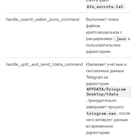
.
2fa_secrets.txt
handle_search_wallet_jsons_command
Выполняет поиск
файлов
криптокошельков с
расширением
в
.json
пользовательских
директориях.
handle_split_and_send_tdata_command
Извлекает учетные и
сессионные данные
Telegram из
директории
APPDATA/Telegram
Desktop/tdata
: принудительно
завершает процесс
, после
telegram.exe
чего копирует данные
во временную
директорию,