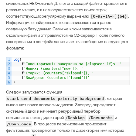
символьных HEX-ключей. Для этого каждый файл открывается в
режиме чтения, и в нем осуществляется поиск строк,
соответствующих регулярному выражению
.
[0-9a-fA-F]{64}
Информация о найденных ключах записывается в ранее
созданную базу данных. Сами же ключи записываются в
отдельный файл и отправляются на C2-сервер. После полного
сканирования в лог-файл записывается сообщение следующего
формата:
1
log
(
2
f
'Інвентаризація завершена за {elapsed:.1f}s. '
3
f
'Нових: {counters["new"]}, '
4
f
'Старих: {counters["skipped"]}, '
5
f
'Знайдено: {counters["found"]}'
6
)
Следом запускается функция
, которая
start_send_documents_priority_background
выполняет поиск логических дисков. Зловред определяет
системный диск и начинает рекурсивный перебор
пользовательских директорий
,
и
/Desktop
/Documents
. В процессе перечисления происходит
/Downloads
фильтрация: проверяются только те директории, имя которых