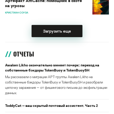
Артефакт AmCache: помощник в охоте
на угрозы
КРИСТИАН СОУЗА
Загрузить еще
ОТЧЕТЫ
Awaken Likho окончательно меняет почерк: переход на
собственные бэкдоры TokenBuoy и TokenBuoySH
Мы рассказали о миграции APT-группы Awaken Likho на
собственные бэкдоры TokenBuoy и TokenBuoySH и разобрали
цепочку заражения — от фишингового письма до эксфильтрации
данных.
ToddyCat — ваш скрытый почтовый ассистент. Часть 2