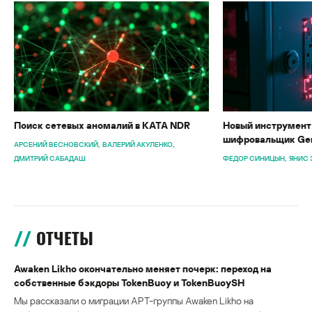
Поиск сетевых аномалий в KATA NDR
Новый инструмент 
шифровальщик Gen
АРСЕНИЙ ВЕСНОВСКИЙ
ВАЛЕРИЙ АКУЛЕНКО
ДМИТРИЙ САБАДАШ
ФЕДОР СИНИЦЫН
ЯНИС 
ОТЧЕТЫ
Awaken Likho окончательно меняет почерк: переход на
собственные бэкдоры TokenBuoy и TokenBuoySH
Мы рассказали о миграции APT-группы Awaken Likho на