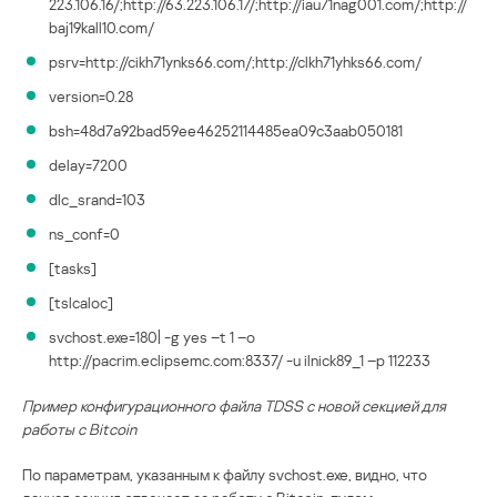
223.106.16/;http://63.223.106.17/;http://iau71nag001.com/;http://
baj19kall10.com/
psrv=http://cikh71ynks66.com/;http://clkh71yhks66.com/
version=0.28
bsh=48d7a92bad59ee46252114485ea09c3aab050181
delay=7200
dlc_srand=103
ns_conf=0
[tasks]
[tslcaloc]
svchost.exe=180| -g yes –t 1 –o
http://pacrim.eclipsemc.com:8337/ -u ilnick89_1 –p 112233
Пример конфигурационного файла TDSS c новой секцией для
работы c Bitcoin
По параметрам, указанным к файлу svchost.exe, видно, что