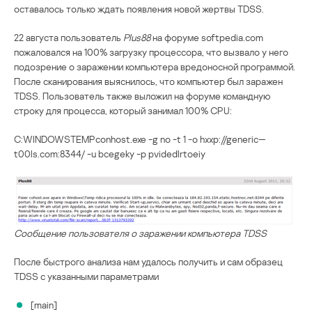
оставалось только ждать появления новой жертвы TDSS.
22 августа пользователь
Plus88
на форуме softpedia.com
пожаловался на 100% загрузку процессора, что вызвало у него
подозрение о заражении компьютера вредоносной программой.
После сканирования выяснилось, что компьютер был заражен
TDSS. Пользователь также выложил на форуме командную
строку для процесса, который занимал 100% CPU:
C:WINDOWSTEMPconhost.exe -g no -t 1 -o hxxp://generic—
t00ls.com:8344/ -u bcegeky -p pvidedlrtoeiy
Сообщение пользователя о заражении компьютера TDSS
После быстрого анализа нам удалось получить и сам образец
TDSS с указанными параметрами
[main]