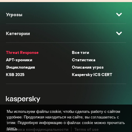
Угрозы
Категории
Threat Response
Все тэги
APT-хроники
Статистика
Энциклопедия
Описания угроз
KSB 2025
Kaspersky ICS CERT
* Facebook, Instagram, WhatsApp, Meta AI принадлежат компании Meta,
Мы используем файлы cookie, чтобы сделать работу с сайтом
признанной экстремистской организацией в России.
удобнее. Продолжая находиться на сайте, вы соглашаетесь с
© АО «Лаборатория Касперского», 2026.
этим. Подробную информацию о файлах cookie можно прочитать
здесь
.
Политика конфиденциальности
Terms of use