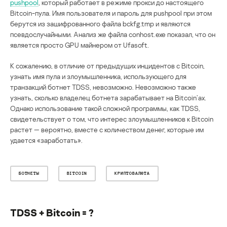
pushpool
, который работает в режиме прокси до настоящего
Bitсoin-пула. Имя пользователя и пароль для pushpool при этом
берутся из зашифрованного файла bckfg.tmp и являются
псевдослучайными. Анализ же файла conhost.exe показал, что он
является просто GPU майнером от Ufasoft.
К сожалению, в отличие от предыдущих инцидентов с Bitсoin,
узнать имя пула и злоумышленника, использующего для
транзакций ботнет TDSS, невозможно. Невозможно также
узнать, сколько владелец ботнета зарабатывает на Bitсoin’ах.
Однако использование такой сложной программы, как TDSS,
свидетельствует о том, что интерес злоумышленников к Bitсoin
растет — вероятно, вместе с количеством денег, которые им
удается «заработать».
БОТНЕТЫ
BITCOIN
КРИПТОВАЛЮТА
TDSS + Bitсoin = ?