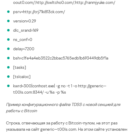
oout0.com/;http://swltcho0.com/;http://ranmjyuke.com/
psrv=http://crj71ki813ck.com/
version=0.29
dlc_srand=169
ns_conf=0
delay=7200
bsh=c1fe4a4eb3522c2bbac5765edb1b693449db5f1a
[tasks]
[tslcaloc]
kwrd=300|conhost.exe| -g no -t 1 -o http://generic—
t00ls.com:8344/ -u %s -p %s
Пример конфигурационного файла TDSS c новой секцией для
работы c Bitсoin
Строка, отвечающая за работу с Bitсoin-пулом, на этот раз
указывала на сайт generic—t00ls.com. На этом сайте установлен