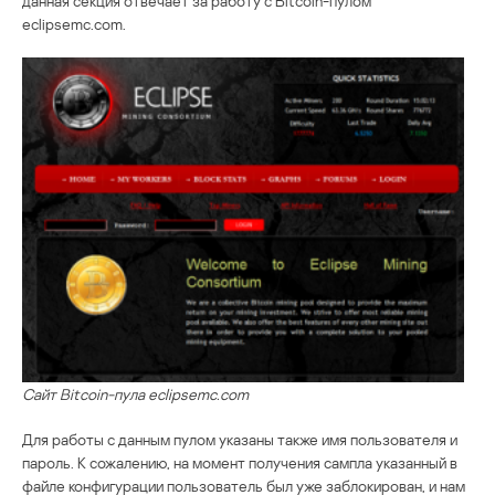
данная секция отвечает за работу с Bitcoin-пулом
eclipsemc.com.
Сайт Bitcoin-пула eclipsemc.com
Для работы с данным пулом указаны также имя пользователя и
пароль. К сожалению, на момент получения сампла указанный в
файле конфигурации пользователь был уже заблокирован, и нам