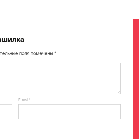
рашилка
тельные поля помечены
*
E-mail
*