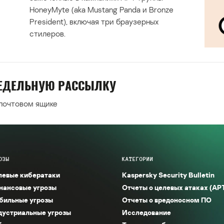
HoneyMyte (aka Mustang Panda и Bronze
President), включая три браузерных
стилеров.
НЕДЕЛЬНУЮ РАССЫЛКУ
 почтовом ящике
ОЗЫ
КАТЕГОРИИ
левые кибератаки
Kaspersky Security Bulletin
нансовые угрозы
Отчеты о целевых атаках (AP
бильные угрозы
Отчеты о вредоносном ПО
дустриальные угрозы
Исследование