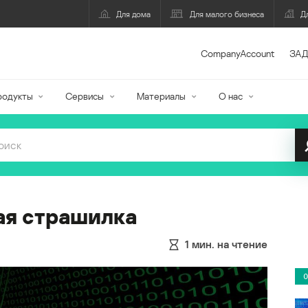
Для дома
Для малого бизнеса
Д
CompanyAccount
ЗАД
родукты
Сервисы
Материалы
О нас
ая страшилка
1
мин. на чтение