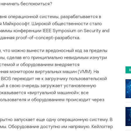
и начинать беспокоиться?
вня операционной системы, разрабатывается в
я Майкрософт. Широкой общественности стало
раммы конференции IEEE Symposium on Security and
 данная proof-of-concept-разработка.
м, что можно вынести вредоносный код за пределы
мы, сделав его принципиально невидимым изнутри
истемой и оборудованием внедряется
нная монитором виртуальных машин (VMM). На
BIOS переходит не к загрузчику пользовательской
ый в свою очередь загружает установленную
 оказывается «виртуальной машиной»; все
льзователя и оборудованием происходит через
рытно запускает еще одну операционную систему. В
мы. Оборудование доступно им напрямую. Кейлоггер