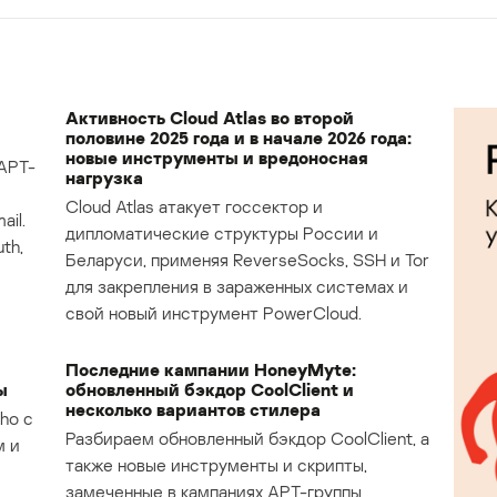
Активность Cloud Atlas во второй
половине 2025 года и в начале 2026 года:
новые инструменты и вредоносная
APT-
нагрузка
Cloud Atlas атакует госсектор и
il.
дипломатические структуры России и
th,
Беларуси, применяя ReverseSocks, SSH и Tor
для закрепления в зараженных системах и
свой новый инструмент PowerCloud.
Последние кампании HoneyMyte:
ы
обновленный бэкдор CoolClient и
несколько вариантов стилера
ho с
Разбираем обновленный бэкдор CoolClient, а
м и
также новые инструменты и скрипты,
замеченные в кампаниях APT-группы