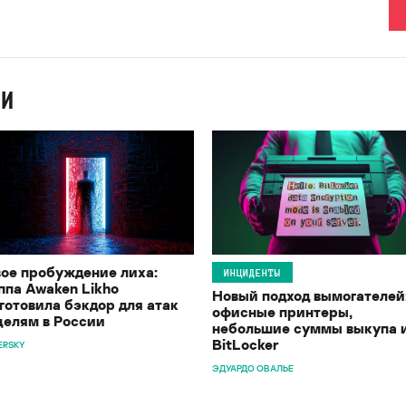
ИИ
ое пробуждение лиха:
ИНЦИДЕНТЫ
ппа Awaken Likho
Новый подход вымогателей
готовила бэкдор для атак
офисные принтеры,
целям в России
небольшие суммы выкупа 
BitLocker
ERSKY
ЭДУАРДО ОВАЛЬЕ