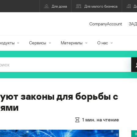
Для дома
Для малого бизнеса
Д
CompanyAccount
ЗАД
родукты
Сервисы
Материалы
О нас
ют законы для борьбы с
иями
1
мин. на чтение