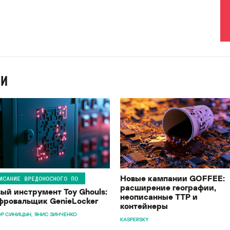
ИИ
Новые кампании GOFFEE:
ИСАНИЕ ВРЕДОНОСНОГО ПО
расширение географии,
ый инструмент Toy Ghouls:
неописанные TTP и
ровальщик GenieLocker
контейнеры
Р СИНИЦЫН
ЯНИС ЗИНЧЕНКО
KASPERSKY