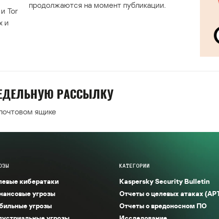
продолжаются на момент публикации.
и Tor
х и
НЕДЕЛЬНУЮ РАССЫЛКУ
 почтовом ящике
ОЗЫ
КАТЕГОРИИ
левые кибератаки
Kaspersky Security Bulletin
нансовые угрозы
Отчеты о целевых атаках (AP
бильные угрозы
Отчеты о вредоносном ПО
дустриальные угрозы
Исследование