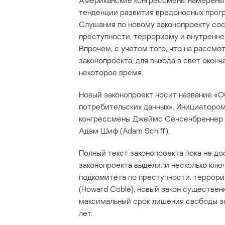
Американские конгрессмены намерены п
тенденции развития вредоносных прогр
Слушания по новому законопроекту сос
преступности, терроризму и внутренн
Впрочем, с учетом того, что на рассмо
законопроекта, для выхода в свет око
некоторое время.
Новый законопроект носит название «
потребительских данных». Инициаторо
конгрессмены Джеймс Сенсенбреннер (
Адам Шиф (Adam Schiff).
Полный текст законопроекта пока не до
законопроекта выделили несколько кл
подкомитета по преступности, террори
(Howard Coble), новый закон существе
максимальный срок лишения свободы з
лет.