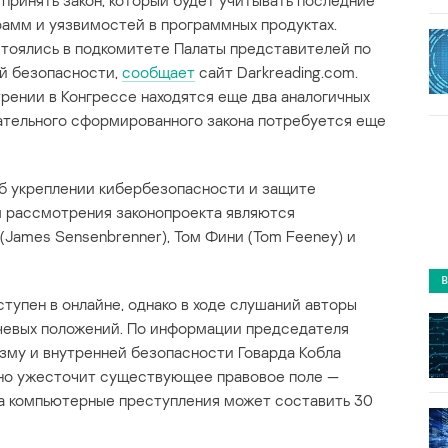
ринять закон, который будет учитывать последние
амм и уязвимостей в программных продуктах.
тоялись в подкомитете Палаты представителей по
ей безопасности,
сообщает
сайт Darkreading.com.
трении в Конгрессе находятся еще два аналогичных
нчательного сформированного закона потребуется еще
Об укреплении кибербезопасности и защите
м рассмотрения законопроекта являются
James Sensenbrenner), Том Фини (Tom Feeney) и
ступен в онлайне, однако в ходе слушаний авторы
ючевых положений. По информации председателя
зму и внутренней безопасности Говарда Кобла
нно ужесточит существующее правовое поле —
а компьютерные преступления может составить 30