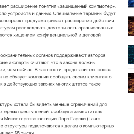
ивает расширение понятия «защищенный компьютер»,
сло устройств и данных. Специальные термины будут
Законопроект предусматривает расширение действия
уктурам расследовать деятельность организованных
маются хищением конфиденциальной и деловой
воохранительных органов поддерживают авторов
рые эксперты считают, что в законе должны
и, чем сейчас. В частности, представитель союза
он не обязует компании сообщать своим клиентам о
ак в действующих законах многих штатов такое
ктуры хотели бы видеть меньше ограничений для
ьютерных преступлений, сообщила заместитель
ия Министерства юстиции Лора Парски (Laura
ые структуры подключаются к делам о компьютерных
ышает $5 тысяч.