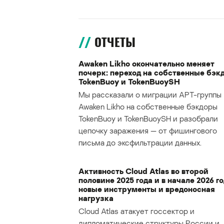
ОТЧЕТЫ
Awaken Likho окончательно меняет
почерк: переход на собственные бэк
TokenBuoy и TokenBuoySH
Мы рассказали о миграции APT-группы
Awaken Likho на собственные бэкдоры
TokenBuoy и TokenBuoySH и разобрали
цепочку заражения — от фишингового
письма до эксфильтрации данных.
Активность Cloud Atlas во второй
половине 2025 года и в начале 2026 го
новые инструменты и вредоносная
нагрузка
Cloud Atlas атакует госсектор и
дипломатические структуры России и