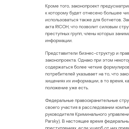
Кроме того, законопроект предусматр
к которому будет отнесено большее чи
использоваться также для ботнетов. 
акта RICOH, что позволит силовым стр
преступных групп, члены которых зани
информации.
Представители бизнес-структур и пра
законопроекта. Однако при этом некото
содержаться более четкие формулировк
потребителей указывает на то, что зак
хищениях их информации, в то время, к
положение уже есть.
Федеральные правоохранительные стру
своего участия в расследовании комп
руководителя Криминального управлен
Parsky). В настоящее время федеральн
преступлениях, если ущерб от них прев