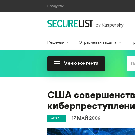
Продукты:
by Kaspersky
Решения
Отраслевая защита
П
Меню контента
США совершенству
киберпреступлен
17 МАЙ 2006
АРХИВ