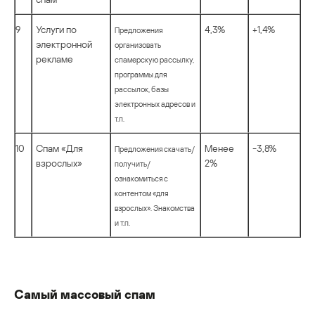
9
Услуги по
4,3%
+1,4%
Предложения
электронной
организовать
рекламе
спамерскую рассылку,
программы для
рассылок, базы
электронных адресов и
т.п.
10
Спам «Для
Менее
-3,8%
Предложения скачать/
взрослых»
2%
получить/
ознакомиться с
контентом «для
взрослых». Знакомства
и т.п.
Самый массовый спам