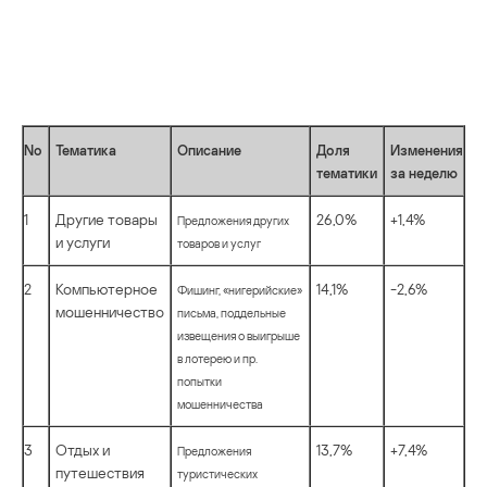
No
Тематика
Описание
Доля
Изменения
тематики
за неделю
1
Другие товары
26,0%
+1,4%
Предложения других
и услуги
товаров и услуг
2
Компьютерное
14,1%
-2,6%
Фишинг, «нигерийские»
мошенничество
письма, поддельные
извещения о выигрыше
в лотерею и пр.
попытки
мошенничества
3
Отдых и
13,7%
+7,4%
Предложения
путешествия
туристических