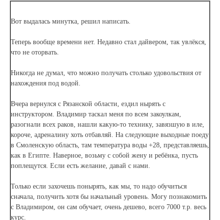
Вот выдалась минутка, решил написать.
Теперь вообще времени нет. Недавно стал дайвером, так увлёкся,
что не оторвать.
Никогда не думал, что можно получать столько удовольствия от
нахождения под водой.
Вчера вернулся с Рязанской области, ездил нырять с
инструктором. Владимир таскал меня по всем закоулкам,
разогнали всех раков, нашли какую-то технику, завязшую в иле,
короче, адреналину хоть отбавляй. На следующие выходные поеду
в Смоленскую область, там температура воды +28, представляешь,
как в Египте. Наверное, возьму с собой жену и ребёнка, пусть
поплещутся. Если есть желание, давай с нами.
Только если захочешь понырять, как мы, то надо обучиться
сначала, получить хотя бы начальный уровень. Могу познакомить
с Владимиром, он сам обучает, очень дешево, всего 7000 т.р. весь
курс.