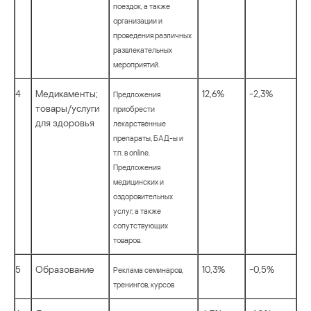
поездок, а также
организации и
проведения различных
развлекательных
мероприятий.
4
Медикаменты;
12,6%
-2,3%
Предложения
товары/услуги
приобрести
для здоровья
лекарственные
препараты, БАД-ы и
т.п. в online.
Предложения
медицинских и
оздоровительных
услуг, а также
сопутствующих
товаров.
5
Образование
10,3%
-0,5%
Реклама семинаров,
тренингов, курсов