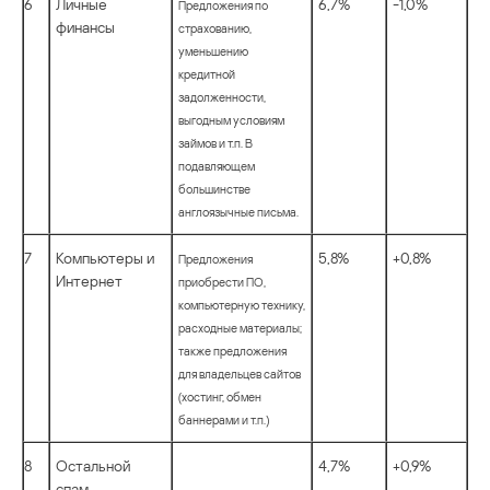
6
Личные
6,7%
-1,0%
Предложения по
финансы
страхованию,
уменьшению
кредитной
задолженности,
выгодным условиям
займов и т.п. В
подавляющем
большинстве
англоязычные письма.
7
Компьютеры и
5,8%
+0,8%
Предложения
Интернет
приобрести ПО,
компьютерную технику,
расходные материалы;
также предложения
для владельцев сайтов
(хостинг, обмен
баннерами и т.п.)
8
Остальной
4,7%
+0,9%
спам