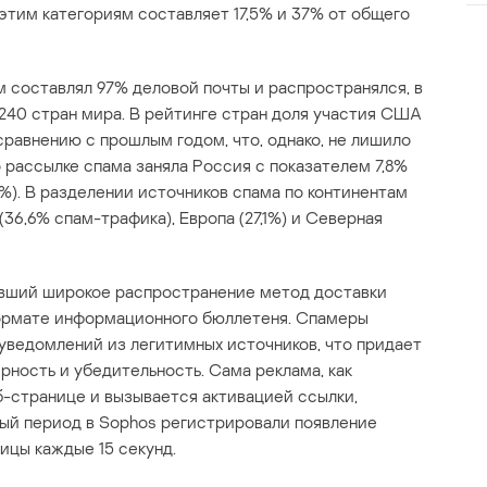
этим категориям составляет 17,5% и 37% от общего
м составлял 97% деловой почты и распространялся, в
240 стран мира. В рейтинге стран доля участия США
сравнению с прошлым годом, что, однако, не лишило
 рассылке спама заняла Россия с показателем 7,8%
9%). В разделении источников спама по континентам
36,6% спам-трафика), Европа (27,1%) и Северная
вший широкое распространение метод доставки
формате информационного бюллетеня. Спамеры
уведомлений из легитимных источников, что придает
ность и убедительность. Сама реклама, как
б-странице и вызывается активацией ссылки,
ный период в Sophos регистрировали появление
ицы каждые 15 секунд.