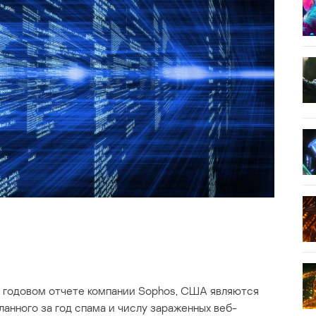
в годовом отчете компании Sophos, США являются
анного за год спама и числу зараженных веб-