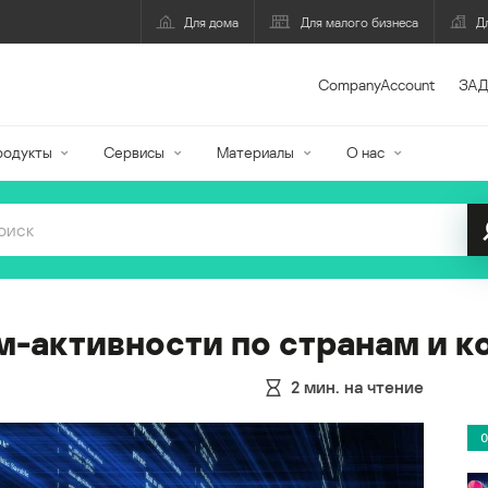
Для дома
Для малого бизнеса
Д
CompanyAccount
ЗАД
родукты
Сервисы
Материалы
О нас
м-активности по странам и 
2
мин. на чтение