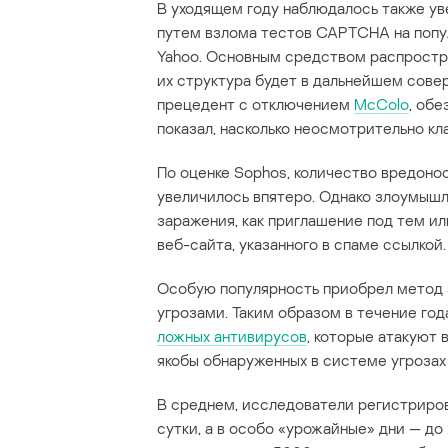
В уходящем году наблюдалось также ув
путем взлома тестов CAPTCHA на попул
Yahoo. Основным средством распростра
их структура будет в дальнейшем сове
прецедент с отключением
McColo
, об
показал, насколько неосмотрительно кла
По оценке Sophos, количество вредоно
увеличилось впятеро. Однако злоумышле
заражения, как приглашение под тем и
веб-сайта, указанного в спаме ссылкой.
Особую популярность приобрел метод
угрозами. Таким образом в течение го
ложных антивирусов
, которые атакуют
якобы обнаруженных в системе угрозах
В среднем, исследователи регистриров
сутки, а в особо «урожайные» дни — до