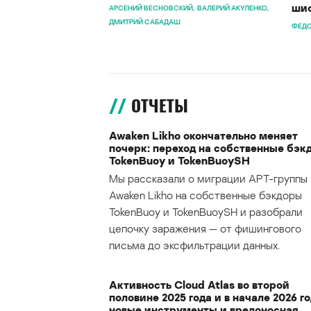
шиф
АРСЕНИЙ ВЕСНОВСКИЙ
ВАЛЕРИЙ АКУЛЕНКО
ДМИТРИЙ САБАДАШ
ФЕДО
ОТЧЕТЫ
Awaken Likho окончательно меняет
почерк: переход на собственные бэк
TokenBuoy и TokenBuoySH
Мы рассказали о миграции APT-группы
Awaken Likho на собственные бэкдоры
TokenBuoy и TokenBuoySH и разобрали
цепочку заражения — от фишингового
письма до эксфильтрации данных.
Активность Cloud Atlas во второй
половине 2025 года и в начале 2026 го
новые инструменты и вредоносная