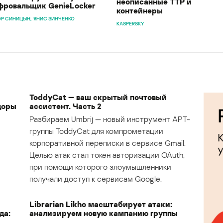
неописанные TTP и
ровальщик GenieLocker
контейнеры
Р СИНИЦЫН
ЯНИС ЗИНЧЕНКО
KASPERSKY
ToddyCat — ваш скрытый почтовый
доры
ассистент. Часть 2
Разбираем Umbrij — новый инструмент APT-
группы ToddyCat для компрометации
корпоративной переписки в сервисе Gmail.
Целью атак стал токен авторизации OAuth,
при помощи которого злоумышленники
получали доступ к сервисам Google.
Librarian Likho масштабирует атаки:
да:
анализируем новую кампанию группы