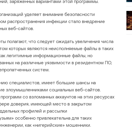
ний, заряженных вариантами этой программы.
организаций уделяет внимание безопасности
бом распространения инфекции стало внедрение
ных веб-сайтов.
ты полагают, что следует ожидать увеличения числа
том которых являются неисполняемые файлы в таких
ят как легитимные информационные файлы, но
ванных на различные уязвимости в резидентном ПО,
непропатченных систем.
ению специалистов, имеет большие шансы на
ние злоумышленниками социальных веб-сайтов.
программ со взломанных аккаунтов на этих ресурсах
фере доверия, имеющей место в закрытом
ддельных профилей и рассылки
зьям» особенно привлекательна для таких
инженерии, как «нигерийские» мошенники.