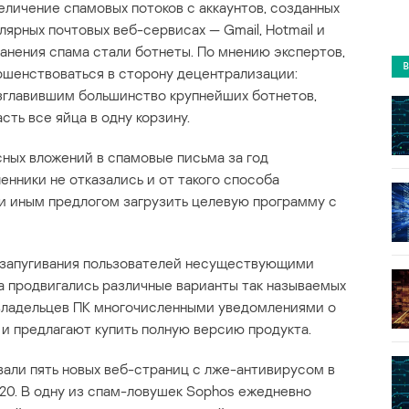
еличение спамовых потоков с аккаунтов, созданных
ярных почтовых веб-сервисах — Gmail, Hotmail и
нения спама стали ботнеты. По мнению экспертов,
ршенствоваться в сторону децентрализации:
езглавившим большинство крупнейших ботнетов,
сть все яйца в одну корзину.
сных вложений в спамовые письма за год
нники не отказались и от такого способа
ли иным предлогом загрузить целевую программу с
 запугивания пользователей несуществующими
да продвигались различные варианты так называемых
 владельцев ПК многочисленными уведомлениями о
 и предлагают купить полную версию продукта.
али пять новых веб-страниц с лже-антивирусом в
 20. В одну из спам-ловушек Sophos ежедневно