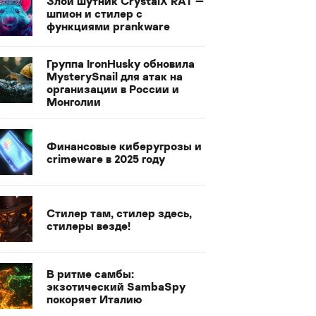
Злой шутник CrystalX RAT —
шпион и стилер с
функциями prankware
Группа IronHusky обновила
MysterySnail для атак на
организации в России и
Монголии
Финансовые киберугрозы и
crimeware в 2025 году
Стилер там, стилер здесь,
стилеры везде!
В ритме самбы:
экзотический SambaSpy
покоряет Италию