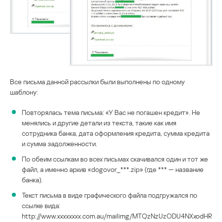
Все письма данной рассылки были выполнены по одному
шаблону:
Повторялась тема письма: «У Вас не погашен кредит». Не
менялись и другие детали из текста, такие как имя
сотрудника банка, дата оформления кредита, сумма кредита
и сумма задолженности.
По обеим ссылкам во всех письмах скачивался один и тот же
файл, а именно архив «dogovor_***.zip» (где *** — название
банка).
Текст письма в виде графического файла подгружался по
ссылке вида:
http://www.хххххххх.com.au/mailimg/MTQzNzUzODU4NXxodHR