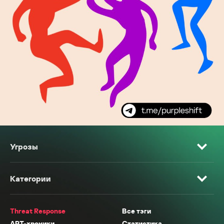
Угрозы
Категории
Threat Response
Все тэги
APT-хроники
Статистика