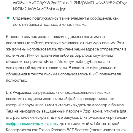
wOi8vczAxOC5yYWRpa2FsLnJ1L2k1MjYvMTUwNy85YS9hODgz
N2RlM2UwYzAucG5nfA==.jpg
Отдельно подгружались такие элементы сообщения, как
логотип банка и подпись в конце письма.
В основе ссылок использовались домены легитимных
иностранных сайтов, которые менялись от письма к письму. Эти
же домены использовались при генерации адреса отправителя в
поле From. Имя отправителя либо выбиралось случайным
образом, например, «From: Aleksey», либо дублировало
электронный адрес отправителя. В качестве официального
обращения в тексте письма использовалось ФИО получателя
полностью.
В ZIP-архивах, загружаемых по предложенным в письмах
ссылкам, находился исполняемый файл с расширением .scr,
который злоумышленники пытались выдать за договор с банком.
Там же находились защищенный паролем 7zip-архив, утилита для
его распаковки и скрипт для ее запуска. В 7zip-архиве «прятался»
шифровальщик-вымогатель
, детектируемый «Лабораторией
Касперского» как Trojan-Ransom.BAT.Scatter (также известен как