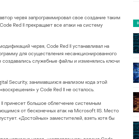
автор червя запрограммировал свое создание таким
 Code Red II прекращает все атаки на систему
 модификаций червя, Code Red II устанавливал на
ограмму для осуществления несанкционированного
ске создавались служебные файлы и изменялись ключи
ital Security, занимавшихся анализом кода этой
воскрешения» у Code Red II не осталось.
d II принесет большое облегчение системным
щимся от бесконечных атак на Microsoft IIS. Место
 пустует. «Достойных» заместителей, взять хотя бы