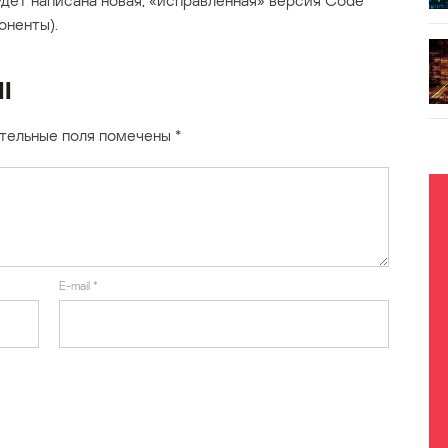
будет написана новая, «исправленная» версия Сode
оненты).
I
тельные поля помечены
*
E-mail
*