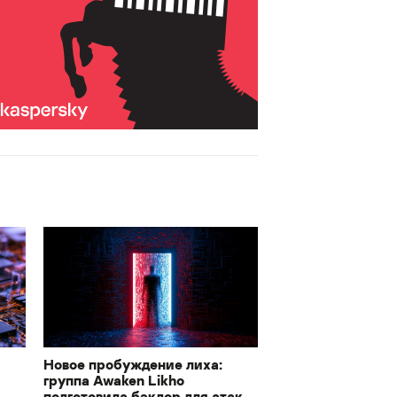
Новое пробуждение лиха:
группа Awaken Likho
подготовила бэкдор для атак