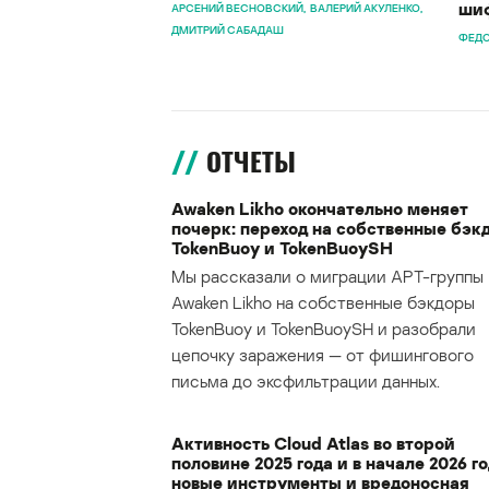
шиф
АРСЕНИЙ ВЕСНОВСКИЙ
ВАЛЕРИЙ АКУЛЕНКО
ДМИТРИЙ САБАДАШ
ФЕДО
ОТЧЕТЫ
Awaken Likho окончательно меняет
почерк: переход на собственные бэк
TokenBuoy и TokenBuoySH
Мы рассказали о миграции APT-группы
Awaken Likho на собственные бэкдоры
TokenBuoy и TokenBuoySH и разобрали
цепочку заражения — от фишингового
письма до эксфильтрации данных.
Активность Cloud Atlas во второй
половине 2025 года и в начале 2026 го
новые инструменты и вредоносная