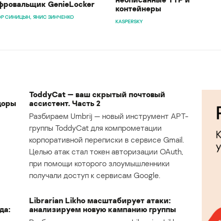
ровальщик GenieLocker
контейнеры
Р СИНИЦЫН
ЯНИС ЗИНЧЕНКО
KASPERSKY
ToddyCat — ваш скрытый почтовый
доры
ассистент. Часть 2
Разбираем Umbrij — новый инструмент APT-
группы ToddyCat для компрометации
корпоративной переписки в сервисе Gmail.
Целью атак стал токен авторизации OAuth,
при помощи которого злоумышленники
получали доступ к сервисам Google.
Librarian Likho масштабирует атаки:
да:
анализируем новую кампанию группы