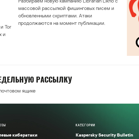
Разбираем новую кампанию Librarian Likho с
массовой рассылкой фишинговых писем и
обновленными скриптами. Атаки
продолжаются на момент публикации.
и Tor
х и
НЕДЕЛЬНУЮ РАССЫЛКУ
 почтовом ящике
ОЗЫ
КАТЕГОРИИ
левые кибератаки
Kaspersky Security Bulletin