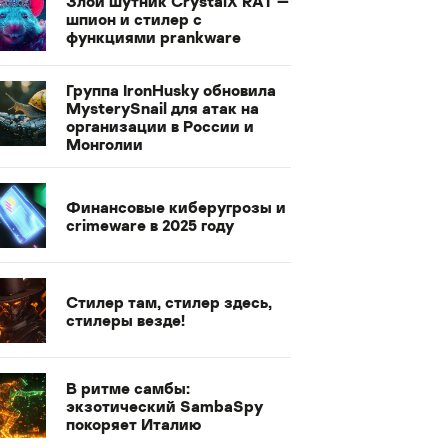
Злой шутник CrystalX RAT —
шпион и стилер с
функциями prankware
Группа IronHusky обновила
MysterySnail для атак на
организации в России и
Монголии
Финансовые киберугрозы и
crimeware в 2025 году
Стилер там, стилер здесь,
стилеры везде!
В ритме самбы:
экзотический SambaSpy
покоряет Италию