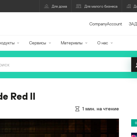
Для дома
Для малого бизнеса
Д
CompanyAccount
ЗАД
родукты
Сервисы
Материалы
О нас
 Red II
1
мин. на чтение