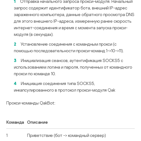
1
Отправка начального запроса прокси-модуля. Начальный
запрос содержит идентификатор бота, внешний IP-адрес
зараженного компьютера, данные обратного просмотра DNS
для этого внешнего IP-адреса, измеренную ранее скорость
интернет-соединения и время с момента запуска прокси-
модуля (в секундах).
2
Установление соединения с командным прокси (с
помощью последовательности прокси-команд 1->10->11).
3
Инициализация сеансов, аутентификация SOCKS5 с
использованием логина и пароля, полученных от командного
прокси по команде 10.
4
Инициация соединения типа SOCKS5,
инкапсулированного в протокол прокси-модуля Qak
Прокси-команды QakBot:
Команда
Описание
1
Приветствие (бот -> командный сервер)