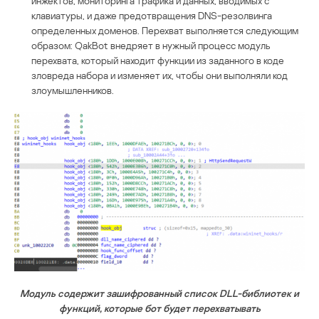
инжектов, мониторинга трафика и данных, вводимых с
клавиатуры, и даже предотвращения DNS-резолвинга
определенных доменов. Перехват выполняется следующим
образом: QakBot внедряет в нужный процесс модуль
перехвата, который находит функции из заданного в коде
зловреда набора и изменяет их, чтобы они выполняли код
злоумышленников.
Модуль содержит зашифрованный список DLL-библиотек и
функций, которые бот будет перехватывать