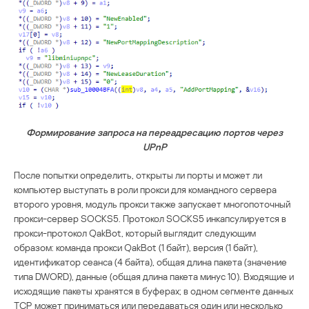
Формирование запроса на переадресацию портов через
UPnP
После попытки определить, открыты ли порты и может ли
компьютер выступать в роли прокси для командного сервера
второго уровня, модуль прокси также запускает многопоточный
прокси-сервер SOCKS5. Протокол SOCKS5 инкапсулируется в
прокси-протокол QakBot, который выглядит следующим
образом: команда прокси QakBot (1 байт), версия (1 байт),
идентификатор сеанса (4 байта), общая длина пакета (значение
типа DWORD), данные (общая длина пакета минус 10). Входящие и
исходящие пакеты хранятся в буферах; в одном сегменте данных
TCP может приниматься или передаваться один или несколько