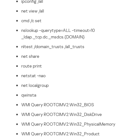
ipconfig /all
net view /all
cmd /c set
nslookup -querytype=ALL -timeout=10
_ldap._tcp.dc._msdcs.{DOMAIN}
nltest /domain_trusts /all_trusts
net share
route print
netstat -nao
net localgroup
qwinsta
WMI Query ROOTCIMV2:Win32_BIOS
WMI Query ROOTCIMV2:Win32_DiskDrive
WMI Query ROOTCIMV2:Win32_PhysicalMemory
WMI Query ROOTCIMV2:Win32_Product