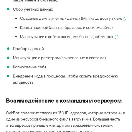
Сбор учетных данных:
Cоздание дампа учетных данных (Mimikatz, доступ к exe)
*
.
Кража паролей (данные браузера и cookie-файлы).
Манипуляции с веб-страницами банков (веб-инжект)
*
.
Подбор паролей.
Манипуляции с реестром (закрепление в системе).
Копирование себя.
Внедрение кода в процессы, чтобы скрыть вредоносную
активность.
Взаимодействие с командным сервером
QakBot содержит список из 150 IP-адресов, которые встроены в
один из ресурсов бинарного файла загрузчика. Большая часть
этих адресов принадлежит другим зараженным системам,
которые используются как прокси-серверы для