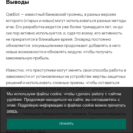
Выводы
QakBot — известный банковский троянец, в разных версиях
которого (старых и новых) могут использоваться разные методы
атак. Его разработка ведется уже более тринадцати лет, он до
сих пор активно используется, и, судя по всему, его активность
не прекратится в ближайшее время. Зловред постоянно
обновляется: злоумышленники продолжают добавлять в него
новые возможности и обновлять модули, чтобы получать
максимальную прибыль.
Известно, что преступники могут менять свои способы работы в
зависимости от установленных на устройстве жертвы защитных
решений и использовать сложные приемы, чтобы оставаться
незамеченными. Несмотря на то, что QakBot применяет
Мы используем файлы cookie, чтобы сделать работу с сайтом
различные техники, чтобы избежать обнаружения (например,
удобнее. Продолжая находиться на сайте, вы соглашаетесь с
составляет список запущенных процессов и ищет среди них
этим. Подробную информацию о файлах cookie можно прочитать
защитные решения), наши продукты могут обнаружить эту
здесь
.
угрозу с помощью поведенческого анализа. Основные вердикты,
с которыми детектируется это вредоносное ПО:
ПРИНЯТЬ
Backdoor.Win32.QBot