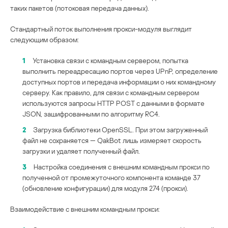
таких пакетов (потоковая передача данных).
Стандартный поток выполнения прокси-модуля выглядит
следующим образом:
1
Установка связи с командным сервером, попытка
выполнить переадресацию портов через UPnP, определение
доступных портов и передача информации о них командному
серверу. Как правило, для связи с командным сервером
используются запросы HTTP POST с данными в формате
JSON, зашифрованными по алгоритму RC4.
2
Загрузка библиотеки OpenSSL. При этом загруженный
файл не сохраняется — QakBot лишь измеряет скорость
загрузки и удаляет полученный файл.
3
Настройка соединения с внешним командным прокси по
полученной от промежуточного компонента команде 37
(обновление конфигурации) для модуля 274 (прокси).
Взаимодействие с внешним командным прокси: