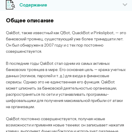
Содержание
Общее описание
QakBot, также известный как QBot, QuackBot и Pinkslipbot, — это
банковский троянец, существующий уже более тринадцати лет.
Он был обнаружен в 2007 году и с тех пор постоянно
совершенствуется.
В последние годы QakBot стал одним из самых активных
банковских троянцев в мире. Его основная цель — кража учетных
данных (логинов, паролей и т. д.) для входа в финансовые
сервисы. Однако это не единственная его функция. QakBot
может шпионить за банковской деятельностью организации,
распространяться по сети и устанавливать программы-
шифровальщики для получения максимальной прибыли от атаки
на организации.
QakBot постоянно совершенствуется, получая новые
возможности и применяя новые техники: он записывает нажатия
клавиш, выполняет функции бэкдора и использует различные