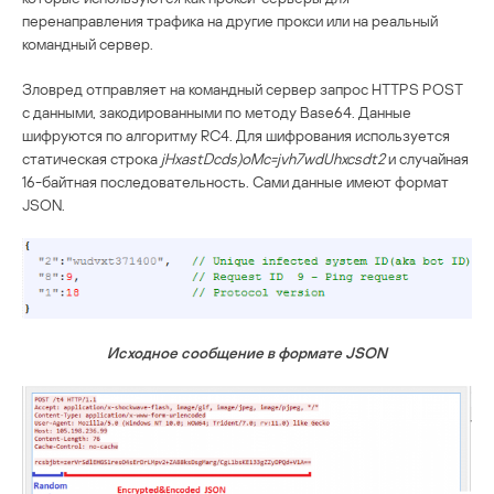
перенаправления трафика на другие прокси или на реальный
командный сервер.
Зловред отправляет на командный сервер запрос HTTPS POST
с данными, закодированными по методу Base64. Данные
шифруются по алгоритму RC4. Для шифрования используется
статическая строка
jHxastDcds)oMc=jvh7wdUhxcsdt2
и случайная
16-байтная последовательность. Сами данные имеют формат
JSON.
Исходное сообщение в формате JSON