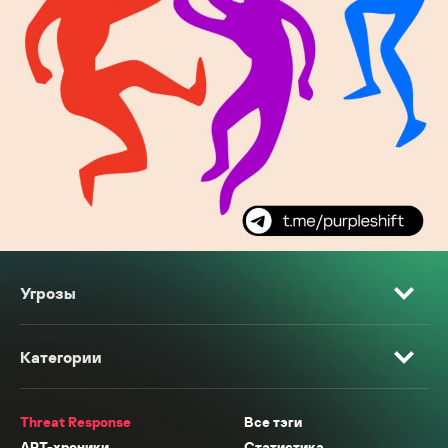
Угрозы
Категории
Threat Response
Все тэги
APT-хроники
Статистика