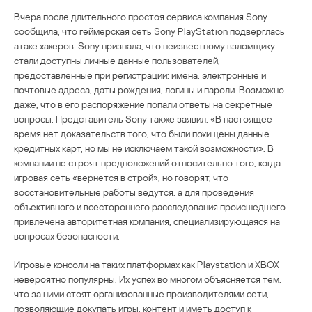
Вчера после длительного простоя сервиса компания Sony
сообщила, что геймерская сеть Sony PlayStation подверглась
атаке хакеров. Sony признала, что неизвестному взломщику
стали доступны личные данные пользователей,
предоставленные при регистрации: имена, электронные и
почтовые адреса, даты рождения, логины и пароли. Возможно
даже, что в его распоряжение попали ответы на секретные
вопросы. Представитель Sony также заявил: «В настоящее
время нет доказательств того, что были похищены данные
кредитных карт, но мы не исключаем такой возможности». В
компании не строят предположений относительно того, когда
игровая сеть «вернется в строй», но говорят, что
восстановительные работы ведутся, а для проведения
объективного и всестороннего расследования происшедшего
привлечена авторитетная компания, специализирующаяся на
вопросах безопасности.
Игровые консоли на таких платформах как Playstation и XBOX
невероятно популярны. Их успех во многом объясняется тем,
что за ними стоят организованные производителями сети,
позволяющие докупать игры, контент и иметь доступ к