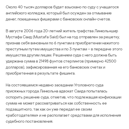
Около 40 тысяч долларов будет взыскано по суду с учащегося
английского колледжа, который был осужден за отмывание
денег, похищенных фишерами с банковских онлайн-счетов.
В августе 2006 года 20-летний житель графства Линкольншир
Мустафа Саид (Mustafa Said) был на год отправлен за решетку,
признав себя виновным по 6 пунктам в приобретении нажитого
преступным путем имущества и по 3 пунктам – в передаче этого
имущества другим лицам. Решением суда с него должна быть
удержана сумма в 21498 фунтов стерлингов (примерно 42500
долларов), зафиксированная на его банковских счетах и
приобретенная в результате фишинга.
На состоявшемся недавно заседании Уголовного суда
присяжных города Линкольна адвокат Саида попыталась
оспорить решение суда, отметив, что подлежащая конфискации
сумма не может рассматриваться как собственность ее
подзащитного, так как он уже передал ее своим
«работодателям» и не располагает средствами для исполнения
судебного постановления.