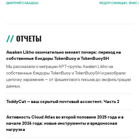
ДМИТРИЙ САБАДАШ
ФЕДОР СИНИЦЫН
ЯНИС 
ОТЧЕТЫ
Awaken Likho окончательно меняет почерк: переход на
собственные бэкдоры TokenBuoy и TokenBuoySH
Мы рассказали о миграции APT-группы Awaken Likho на
собственные бэкдоры TokenBuoy и TokenBuoySH и разобрали
цепочку заражения — от фишингового письма до эксфильтрации
данных.
ToddyCat — ваш скрытый почтовый ассистент. Часть 2
Активность Cloud Atlas во второй половине 2025 года и в
начале 2026 года: новые инструменты и вредоносная
нагрузка