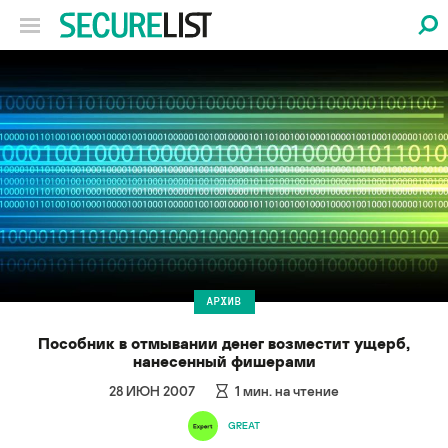
АРХИВ
Пособник в отмывании денег возместит ущерб,
нанесенный фишерами
28 ИЮН 2007
1
мин. на чтение
GREAT