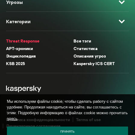
Угрозы
Категории
Threat Response
Все тэги
APT-хроники
Статистика
Энциклопедия
Описания угроз
KSB 2025
Kaspersky ICS CERT
* Facebook, Instagram, WhatsApp, Meta AI принадлежат компании Meta,
Мы используем файлы cookie, чтобы сделать работу с сайтом
признанной экстремистской организацией в России.
удобнее. Продолжая находиться на сайте, вы соглашаетесь с
© АО «Лаборатория Касперского», 2026.
этим. Подробную информацию о файлах cookie можно прочитать
здесь
.
Политика конфиденциальности
Terms of use
Лицензионное соглашение
ПРИНЯТЬ