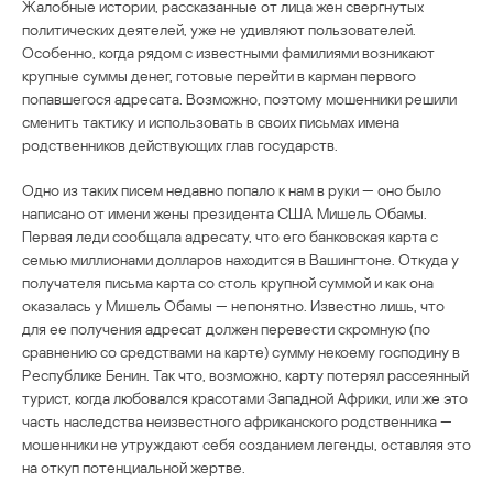
Жалобные истории, рассказанные от лица жен свергнутых
политических деятелей, уже не удивляют пользователей.
Особенно, когда рядом с известными фамилиями возникают
крупные суммы денег, готовые перейти в карман первого
попавшегося адресата. Возможно, поэтому мошенники решили
сменить тактику и использовать в своих письмах имена
родственников действующих глав государств.
Одно из таких писем недавно попало к нам в руки — оно было
написано от имени жены президента США Мишель Обамы.
Первая леди сообщала адресату, что его банковская карта с
семью миллионами долларов находится в Вашингтоне. Откуда у
получателя письма карта со столь крупной суммой и как она
оказалась у Мишель Обамы — непонятно. Известно лишь, что
для ее получения адресат должен перевести скромную (по
сравнению со средствами на карте) сумму некоему господину в
Республике Бенин. Так что, возможно, карту потерял рассеянный
турист, когда любовался красотами Западной Африки, или же это
часть наследства неизвестного африканского родственника —
мошенники не утруждают себя созданием легенды, оставляя это
на откуп потенциальной жертве.