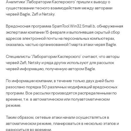
Аналитики ‘Лаборатории Касперского’ пришли к выводу о
существовании тесного взаимодействия между авторами
червей Bagle, Zafi и Netsky.
Вредоносная программа SpamTool.Win32.Small.b, обнаруженная
экспертами компании 15 февраля и выполнявшая скрытый сбор
адресов электронной почты на персональных компьютерах,
оказалась частью организованной 1 марта атаки червя Bagle.
Специалисты ‘Лаборатории Касперского’ считают, что авторы
червей Zafi, Netsky и ряда других используют для рассылок
червей информацию, полученную автором Bagle.
По информации компании, в течение только двух дней было
разослано порядка 50 различных модификаций вредоносных
программ. Все рассылки производятся распределенными по
времени, т.е. в автоматическом или полуавтоматическом
режиме.
Таким образом, сетевые атаки начали осуществляться в
автоматическом режиме, планироваться в несколько этапов и
разноситься во времени.