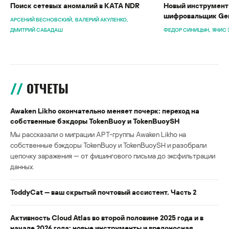
Поиск сетевых аномалий в KATA NDR
Новый инструмент 
шифровальщик Gen
АРСЕНИЙ ВЕСНОВСКИЙ
ВАЛЕРИЙ АКУЛЕНКО
ДМИТРИЙ САБАДАШ
ФЕДОР СИНИЦЫН
ЯНИС 
ОТЧЕТЫ
Awaken Likho окончательно меняет почерк: переход на
собственные бэкдоры TokenBuoy и TokenBuoySH
Мы рассказали о миграции APT-группы Awaken Likho на
собственные бэкдоры TokenBuoy и TokenBuoySH и разобрали
цепочку заражения — от фишингового письма до эксфильтрации
данных.
ToddyCat — ваш скрытый почтовый ассистент. Часть 2
Активность Cloud Atlas во второй половине 2025 года и в
начале 2026 года: новые инструменты и вредоносная