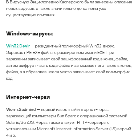
В Вирусную Энциклопедию Касперского были занесены описания
новых вирусов, а также значительно дополнены уже
существующие описания:
Windows-вирусы
:
Win32.Devir
— резидентный полиморфный Win32-вирус.
Заражает PE EXE файлы с расширением имени EXE. При
заражении записывает свой зашифрованный код в конец файла,
затем шифрует часть кода файла и записывает его также в конец
файла, а в образовавшееся место записывает свой полиморфик-
код.
Интернет-черви
Worm.Sadmind
— первый известный интернет-червь,
заражающий компьютеры Sun Sparc с операционной системой
Solaris/SunOS. Червь также атакует HTTP-серверы с
установленным Microsoft Internet Information Server (IIS) версий
4 и 5.