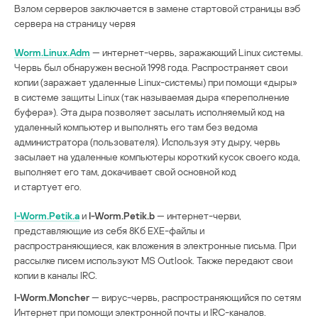
Взлом серверов заключается в замене стартовой страницы вэб
сервера на страницу червя
Worm.Linux.Adm
— интернет-червь, заражающий Linux системы.
Червь был обнаружен весной 1998 года. Распространяет свои
копии (заражает удаленные Linux-системы) при помощи «дыры»
в системе защиты Linux (так называемая дыра «переполнение
буфера»). Эта дыра позволяет засылать исполняемый код на
удаленный компьютер и выполнять его там без ведома
администратора (пользователя). Используя эту дыру, червь
засылает на удаленные компьютеры короткий кусок своего кода,
выполняет его там, докачивает свой основной код
и стартует его.
I-Worm.Petik.a
и
I-Worm.Petik.b
— интернет-черви,
представляющие из себя 8Кб EXE-файлы и
распространяющиеся, как вложения в электронные письма. При
рассылке писем используют MS Outlook. Также передают свои
копии в каналы IRC.
I-Worm.Moncher
— вирус-червь, распространяющийся по сетям
Интернет при помощи электронной почты и IRC-каналов.