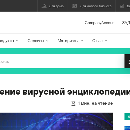
Для дома
Для малого бизнеса
Д
CompanyAccount
ЗАД
родукты
Сервисы
Материалы
О нас
ение вирусной энциклопеди
1
мин. на чтение