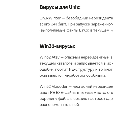
Вирусы для Unix:
Linux.Winter — безобидный нерезидент
всего 341 байт. При запуске зараженно
(выполняемые файлы Linux) в текущем к
Win32-вирусы
:
Win32.Atav — опасный нерезидентный 
текущем каталоге и записывается в их
ошибки, портит PE-структуру и во мно
оказываются неработоспособными.
Win32.Mocoder — неопасный нерезиден
ищет PE EXE-файлы в текущем каталоге
середину файла в секцию настроек адре
расположенные в ней.