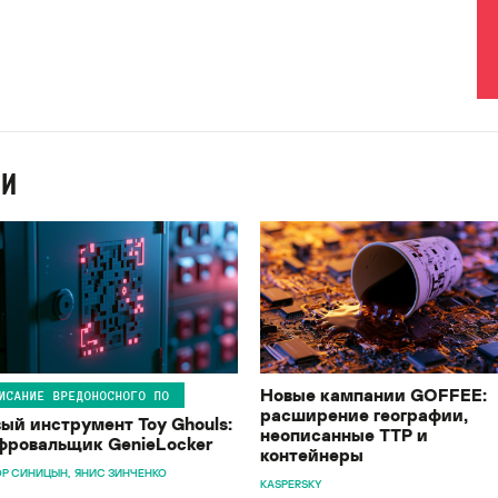
ИИ
Новые кампании GOFFEE:
ИСАНИЕ ВРЕДОНОСНОГО ПО
расширение географии,
ый инструмент Toy Ghouls:
неописанные TTP и
ровальщик GenieLocker
контейнеры
Р СИНИЦЫН
ЯНИС ЗИНЧЕНКО
KASPERSKY