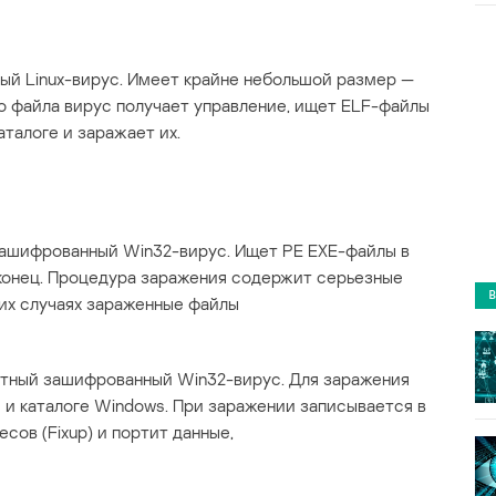
ный Linux-вирус. Имеет крайне небольшой размер —
го файла вирус получает управление, ищет ELF-файлы
аталоге и заражает их.
зашифрованный Win32-вирус. Ищет PE EXE-файлы в
 конец. Процедура заражения содержит серьезные
гих случаях зараженные файлы
тный зашифрованный Win32-вирус. Для заражения
 и каталоге Windows. При заражении записывается в
сов (Fixup) и портит данные,