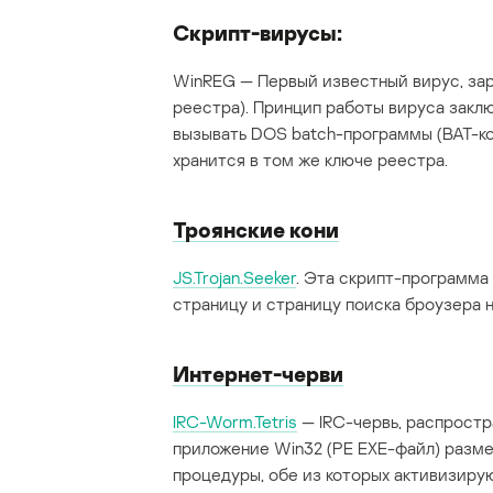
Скрипт-вирусы:
WinREG — Первый известный вирус, за
реестра). Принцип работы вируса закл
вызывать DOS batch-программы (BAT-ко
хранится в том же ключе реестра.
Троянские кони
JS.Trojan.Seeker
. Эта скрипт-программа
страницу и страницу поиска броузера 
Интернет-черви
IRC-Worm.Tetris
— IRC-червь, распростр
приложение Win32 (PE EXE-файл) разме
процедуры, обе из которых активизиру