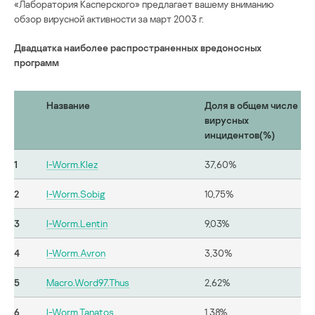
«Лаборатория Касперского» предлагает вашему вниманию
обзор вирусной активности за март 2003 г.
Двадцатка наиболее распространенных вредоносных
программ
Название
Доля в общем числе
вирусных
инцидентов(%)
1
I-Worm.Klez
37,60%
2
I-Worm.Sobig
10,75%
3
I-Worm.Lentin
9,03%
4
I-Worm.Avron
3,30%
5
Macro.Word97.Thus
2,62%
6
I-Worm.Tanatos
1,38%