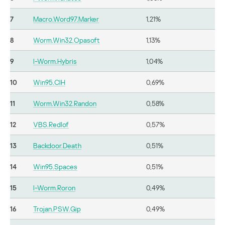
7
Macro.Word97.Marker
1,21%
8
Worm.Win32.Opasoft
1,13%
9
I-Worm.Hybris
1,04%
10
Win95.CIH
0,69%
11
Worm.Win32.Randon
0,58%
12
VBS.Redlof
0,57%
13
Backdoor.Death
0,51%
14
Win95.Spaces
0,51%
15
I-Worm.Roron
0,49%
16
Trojan.PSW.Gip
0,49%