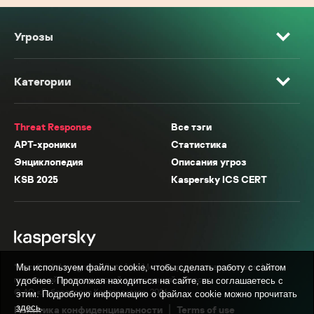
Угрозы
Категории
Threat Response
Все тэги
APT-хроники
Статистика
Энциклопедия
Описания угроз
KSB 2025
Kaspersky ICS CERT
* Facebook, Instagram, WhatsApp, Meta AI принадлежат компании Meta,
Мы используем файлы cookie, чтобы сделать работу с сайтом
признанной экстремистской организацией в России.
удобнее. Продолжая находиться на сайте, вы соглашаетесь с
© АО «Лаборатория Касперского», 2026.
этим. Подробную информацию о файлах cookie можно прочитать
здесь
.
Политика конфиденциальности
Terms of use