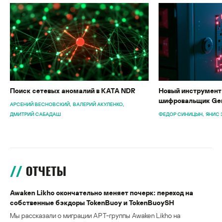
Поиск сетевых аномалий в KATA NDR
Новый инструмент 
шифровальщик Gen
АРСЕНИЙ ВЕСНОВСКИЙ
ВАЛЕРИЙ АКУЛЕНКО
ДМИТРИЙ САБАДАШ
ФЕДОР СИНИЦЫН
ЯНИС 
ОТЧЕТЫ
Awaken Likho окончательно меняет почерк: переход на
собственные бэкдоры TokenBuoy и TokenBuoySH
Мы рассказали о миграции APT-группы Awaken Likho на