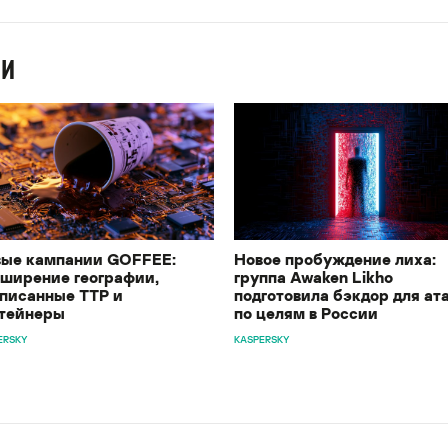
ИИ
ые кампании GOFFEE:
Новое пробуждение лиха:
ширение географии,
группа Awaken Likho
писанные TTP и
подготовила бэкдор для ат
тейнеры
по целям в России
ERSKY
KASPERSKY