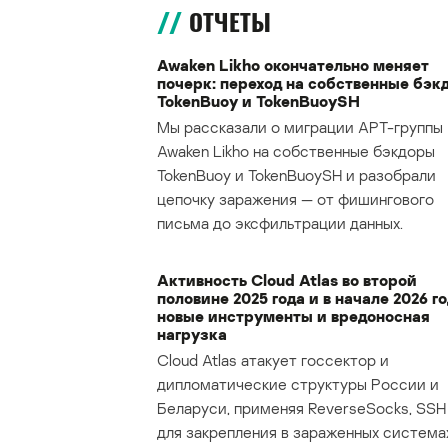
ОТЧЕТЫ
Awaken Likho окончательно меняет
почерк: переход на собственные бэк
TokenBuoy и TokenBuoySH
Мы рассказали о миграции APT-группы
Awaken Likho на собственные бэкдоры
TokenBuoy и TokenBuoySH и разобрали
цепочку заражения — от фишингового
письма до эксфильтрации данных.
Активность Cloud Atlas во второй
половине 2025 года и в начале 2026 го
новые инструменты и вредоносная
нагрузка
Cloud Atlas атакует госсектор и
дипломатические структуры России и
Беларуси, применяя ReverseSocks, SSH 
для закрепления в зараженных система