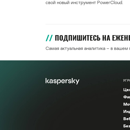
свой новый инструмент PowerCloud.
ПОДПИШИТЕСЬ НА ЕЖЕ
Самая актуальная аналитика – в вашем
УГР
Це
Фи
Мо
Ин
Ве
Без