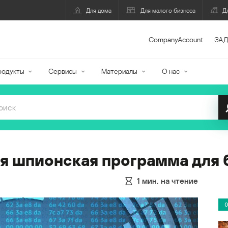
Для дома
Для малого бизнеса
Д
CompanyAccount
ЗАД
родукты
Сервисы
Материалы
О нас
 шпионская программа для б
1
мин. на чтение