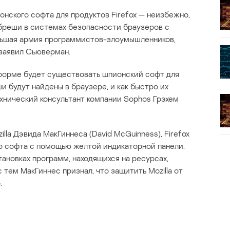
онского софта для продуктов Firefox — неизбежно,
 бреши в системах безопасности браузеров с
льшая армия программистов-злоумышленников,
 заявил Сьюверман.
й форме будет существовать шпионский софт для
ши будут найдены в браузере, и как быстро их
ехнический консультант компании Sophos Грэхем
lla Дэвида МакГиннеса (David McGuinness), Firefox
о софта с помощью желтой индикаторной панели.
ановках программ, находящихся на ресурсах,
с тем МакГиннес признал, что защитить Mozilla от
.