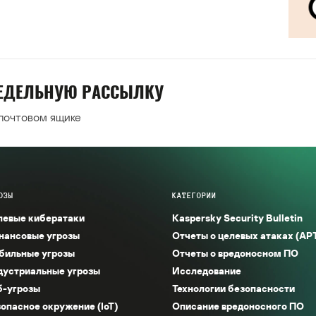
НЕДЕЛЬНУЮ РАССЫЛКУ
 почтовом ящике
ОЗЫ
КАТЕГОРИИ
левые кибератаки
Kaspersky Security Bulletin
нансовые угрозы
Отчеты о целевых атаках (AP
бильные угрозы
Отчеты о вредоносном ПО
дустриальные угрозы
Исследование
б-угрозы
Технологии безопасности
опасное окружение (IoT)
Описание вредоносного ПО