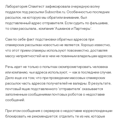
Лаборатория Спамтест зафиксировала очередную волну
подделок под рассылки Subscribe.ru. Особенностью последних
рассылок, на которую мы обратили внимание, был
подставленный адрес отправителя. Если судить по фальшивке,
то спам рассылала… компания ‘Ашманов и Партнеры’.
Сам по себе факт подстановки обратных адресов при
спамерских рассылках новостью не является. Хорошо известно,
что этот прием спамеры используют повсеместно, доставляя
массу неприятностей ни в чем не повинным владельцам адресов.
Речь идет не только о попытках скомпрометировать человека
или компанию, чьи адреса используют, — как в последнем случае.
Дело еще и в том, что при проведении массовых спамерских
рассылок часть адресов получателей не валидны. В результате,
почтовый ящик подставленного ‘отправителя’ оказывается
заполненным сообщениями почтовых роботов о недоставке
сообщений.
При этом сообщения с серверов о недоставке корреспонденции
блокировать не рекомендуется: отделить те из них, которые