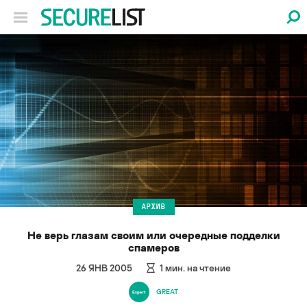
АРХИВ
Не верь глазам своим или очередные подделки
спамеров
26 ЯНВ 2005
1
мин. на чтение
GREAT