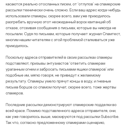
касаются реально отосланных писем, от ‘отлупов’ на спамерские
рассылки технически очень сложно. Если ваш адрес когда-нибудь
использовали спамеры, скорее всего, вам уже приходилось
разгребать вручную этот неожиданный ворох квитанций об
отказе, отсеивая сообщения о письмах, которые вы никогда не
посылали. Судя по письмам, которые получает журнал Спамтест,
многим нашим читателям с этой проблемой сталкиваться уже
приходилось.
Поскольку адреса отправителей в своих рассылках спамеры
подставляют, призывы энтузиастов ‘ответить спамерам
ураганным огнем и забросать письмами ящики спамеров’ или
подобные им, мягко говоря, не приведут к желаемому
результату. Спамеры умело прячут концы в воду, и гневные
письма борцов со спамом получат, скорее всего, тоже жертвы
спамеров.
Последние рассылки демонстрируют спамерские подделки во
всей красе. Помимо подставленного адреса отправителя, они,
как уже говорилось выше, маскируются под рассылки Subscribe.
Так что, согласно предложенному спамерами сценарию,