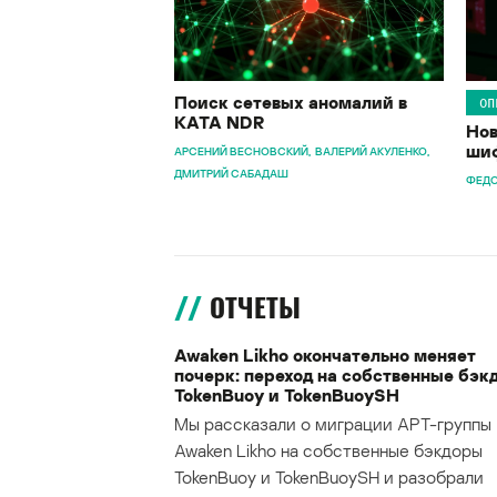
Поиск сетевых аномалий в
ОП
KATA NDR
Нов
шиф
АРСЕНИЙ ВЕСНОВСКИЙ
ВАЛЕРИЙ АКУЛЕНКО
ДМИТРИЙ САБАДАШ
ФЕДО
ОТЧЕТЫ
Awaken Likho окончательно меняет
почерк: переход на собственные бэк
TokenBuoy и TokenBuoySH
Мы рассказали о миграции APT-группы
Awaken Likho на собственные бэкдоры
TokenBuoy и TokenBuoySH и разобрали