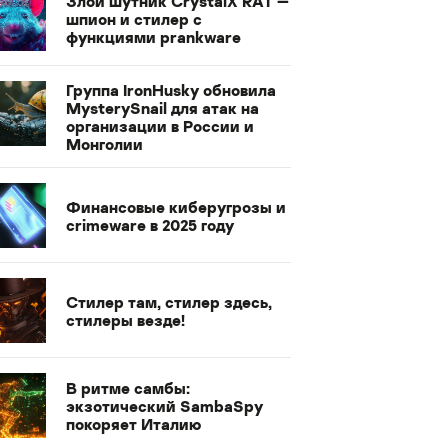
Злой шутник CrystalX RAT —
шпион и стилер с
функциями prankware
Группа IronHusky обновила
MysterySnail для атак на
организации в России и
Монголии
Финансовые киберугрозы и
crimeware в 2025 году
Стилер там, стилер здесь,
стилеры везде!
В ритме самбы:
экзотический SambaSpy
покоряет Италию