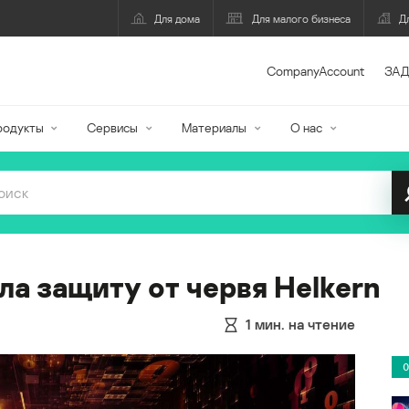
Для дома
Для малого бизнеса
Д
CompanyAccount
ЗАД
родукты
Сервисы
Материалы
О нас
ла защиту от червя Helkern
1
мин. на чтение