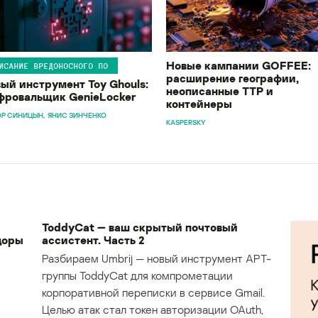
Новые кампании GOFFEE:
ИСАНИЕ ВРЕДОНОСНОГО ПО
расширение географии,
ый инструмент Toy Ghouls:
неописанные TTP и
ровальщик GenieLocker
контейнеры
Р СИНИЦЫН
ЯНИС ЗИНЧЕНКО
KASPERSKY
ToddyCat — ваш скрытый почтовый
доры
ассистент. Часть 2
Разбираем Umbrij — новый инструмент APT-
группы ToddyCat для компрометации
корпоративной переписки в сервисе Gmail.
Целью атак стал токен авторизации OAuth,