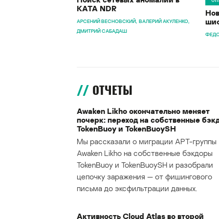
KATA NDR
Нов
шиф
АРСЕНИЙ ВЕСНОВСКИЙ
ВАЛЕРИЙ АКУЛЕНКО
ДМИТРИЙ САБАДАШ
ФЕДО
ОТЧЕТЫ
Awaken Likho окончательно меняет
почерк: переход на собственные бэк
TokenBuoy и TokenBuoySH
Мы рассказали о миграции APT-группы
Awaken Likho на собственные бэкдоры
TokenBuoy и TokenBuoySH и разобрали
цепочку заражения — от фишингового
письма до эксфильтрации данных.
Активность Cloud Atlas во второй