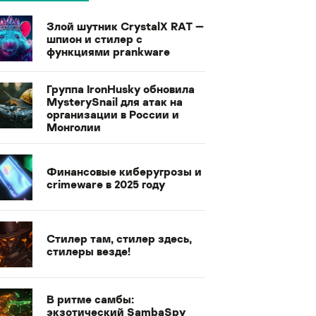
Злой шутник CrystalX RAT —
шпион и стилер с
функциями prankware
Группа IronHusky обновила
MysterySnail для атак на
организации в России и
Монголии
Финансовые киберугрозы и
crimeware в 2025 году
Стилер там, стилер здесь,
стилеры везде!
В ритме самбы:
экзотический SambaSpy