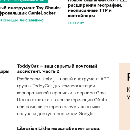
расширение географии,
ый инструмент Toy Ghouls:
неописанные TTP и
ровальщик GenieLocker
контейнеры
Р СИНИЦЫН
ЯНИС ЗИНЧЕНКО
KASPERSKY
ToddyCat — ваш скрытый почтовый
доры
ассистент. Часть 2
Разбираем Umbrij — новый инструмент APT-
группы ToddyCat для компрометации
корпоративной переписки в сервисе Gmail.
Целью атак стал токен авторизации OAuth,
при помощи которого злоумышленники
получали доступ к сервисам Google.
Librarian Likho масштабирует атаки: