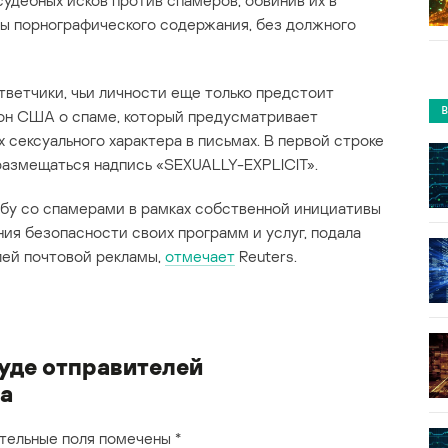
судебных исков против спамеров, обвинив их в
ы порнографического содержания, без должного
тветчики, чьи личности еще только предстоит
кон США о спаме, который предусматривает
сексуального характера в письмах. В первой строке
 размещаться надпись «SEXUALLY-EXPLICIT».
рьбу со спамерами в рамках собственной инициативы
ия безопасности своих программ и услуг, подала
лей почтовой рекламы,
отмечает
Reuters.
суде отправителей
а
тельные поля помечены
*