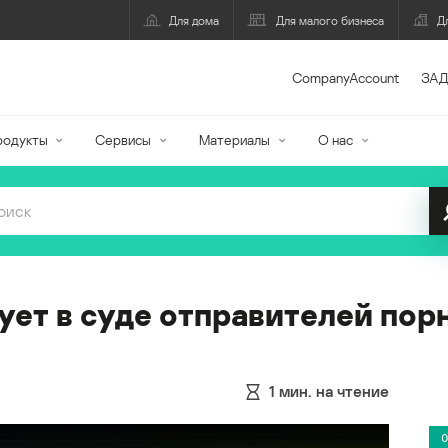
Для дома
Для малого бизнеса
Д
CompanyAccount
ЗАД
родукты
Сервисы
Материалы
О нас
ует в суде отправителей по
1
мин. на чтение