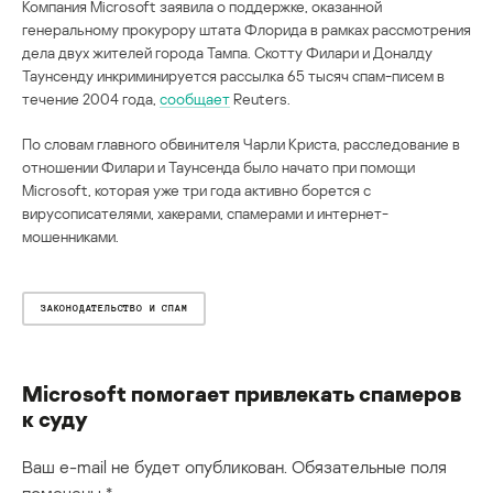
Компания Microsoft заявила о поддержке, оказанной
генеральному прокурору штата Флорида в рамках рассмотрения
дела двух жителей города Тампа. Скотту Филари и Доналду
Таунсенду инкриминируется рассылка 65 тысяч спам-писем в
течение 2004 года,
сообщает
Reuters.
По словам главного обвинителя Чарли Криста, расследование в
отношении Филари и Таунсенда было начато при помощи
Microsoft, которая уже три года активно борется с
вирусописателями, хакерами, спамерами и интернет-
мошенниками.
ЗАКОНОДАТЕЛЬСТВО И СПАМ
Microsoft помогает привлекать спамеров
к суду
Ваш e-mail не будет опубликован.
Обязательные поля
помечены
*