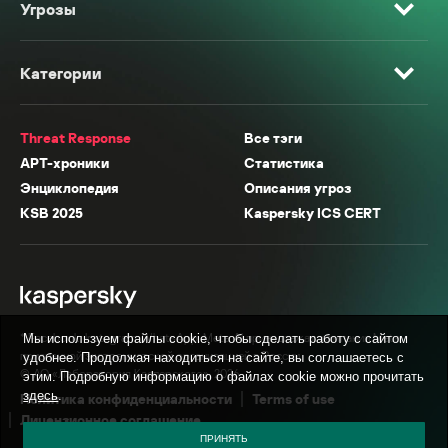
Угрозы
Категории
Threat Response
Все тэги
APT-хроники
Статистика
Энциклопедия
Описания угроз
KSB 2025
Kaspersky ICS CERT
* Facebook, Instagram, WhatsApp, Meta AI принадлежат компании Meta,
Мы используем файлы cookie, чтобы сделать работу с сайтом
признанной экстремистской организацией в России.
удобнее. Продолжая находиться на сайте, вы соглашаетесь с
© АО «Лаборатория Касперского», 2026.
этим. Подробную информацию о файлах cookie можно прочитать
здесь
.
Политика конфиденциальности
Terms of use
Лицензионное соглашение
ПРИНЯТЬ