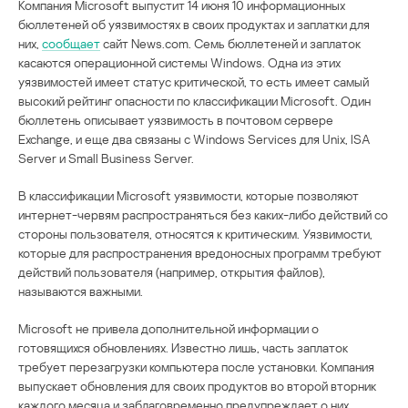
Компания Microsoft выпустит 14 июня 10 информационных
бюллетеней об уязвимостях в своих продуктах и заплатки для
них,
сообщает
сайт News.com. Семь бюллетеней и заплаток
касаются операционной системы Windows. Одна из этих
уязвимостей имеет статус критической, то есть имеет самый
высокий рейтинг опасности по классификации Microsoft. Один
бюллетень описывает уязвимость в почтовом сервере
Exchange, и еще два связаны с Windows Services для Unix, ISA
Server и Small Business Server.
В классификации Microsoft уязвимости, которые позволяют
интернет-червям распространяться без каких-либо действий со
стороны пользователя, относятся к критическим. Уязвимости,
которые для распространения вредоносных программ требуют
действий пользователя (например, открытия файлов),
называются важными.
Microsoft не привела дополнительной информации о
готовящихся обновлениях. Известно лишь, часть заплаток
требует перезагрузки компьютера после установки. Компания
выпускает обновления для своих продуктов во второй вторник
каждого месяца и заблаговременно предупреждает о них