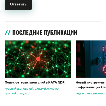
ПОСЛЕДНИЕ ПУБЛИКАЦИИ
Поиск сетевых аномалий в KATA NDR
Новый инструмент 
шифровальщик Gen
АРСЕНИЙ ВЕСНОВСКИЙ
ВАЛЕРИЙ АКУЛЕНКО
ДМИТРИЙ САБАДАШ
ФЕДОР СИНИЦЫН
ЯНИС 