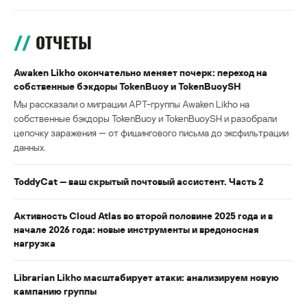
ОТЧЕТЫ
Awaken Likho окончательно меняет почерк: переход на
собственные бэкдоры TokenBuoy и TokenBuoySH
Мы рассказали о миграции APT-группы Awaken Likho на
собственные бэкдоры TokenBuoy и TokenBuoySH и разобрали
цепочку заражения — от фишингового письма до эксфильтрации
данных.
ToddyCat — ваш скрытый почтовый ассистент. Часть 2
Активность Cloud Atlas во второй половине 2025 года и в
начале 2026 года: новые инструменты и вредоносная
нагрузка
Librarian Likho масштабирует атаки: анализируем новую
кампанию группы