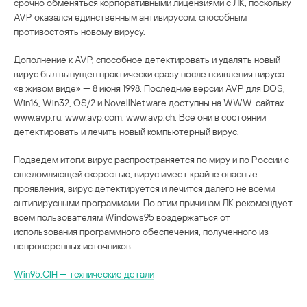
срочно обменяться корпоративными лицензиями с ЛК, поскольку
AVP оказался единственным антивирусом, способным
противостоять новому вирусу.
Дополнение к AVP, способное детектировать и удалять новый
вирус был выпущен практически сразу после появления вируса
«в живом виде» — 8 июня 1998. Последние версии AVP для DOS,
Win16, Win32, OS/2 и NovellNetware доступны на WWW-сайтах
www.avp.ru, www.avp.com, www.avp.ch. Все они в состоянии
детектировать и лечить новый компьютерный вирус.
Подведем итоги: вирус распространяется по миру и по России с
ошеломляющей скоростью, вирус имеет крайне опасные
проявления, вирус детектируется и лечится далего не всеми
антивирусными программами. По этим причинам ЛК рекомендует
всем пользователям Windows95 воздержаться от
использования программного обеспечения, полученного из
непроверенных источников.
Win95.CIH — технические детали