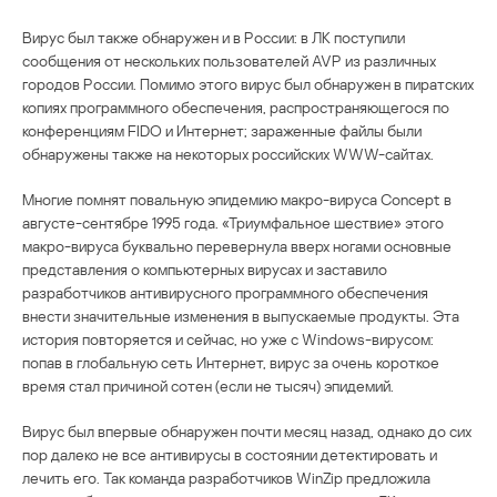
Вирус был также обнаружен и в России: в ЛК поступили
сообщения от нескольких пользователей AVP из различных
городов России. Помимо этого вирус был обнаружен в пиратских
копиях программного обеспечения, распространяющегося по
конференциям FIDO и Интернет; зараженные файлы были
обнаружены также на некоторых российских WWW-сайтах.
Многие помнят повальную эпидемию макро-вируса Concept в
августе-сентябре 1995 года. «Триумфальное шествие» этого
макро-вируса буквально перевернула вверх ногами основные
представления о компьютерных вирусах и заставило
разработчиков антивирусного программного обеспечения
внести значительные изменения в выпускаемые продукты. Эта
история повторяется и сейчас, но уже с Windows-вирусом:
попав в глобальную сеть Интернет, вирус за очень короткое
время стал причиной сотен (если не тысяч) эпидемий.
Вирус был впервые обнаружен почти месяц назад, однако до сих
пор далеко не все антивирусы в состоянии детектировать и
лечить его. Так команда разработчиков WinZip предложила