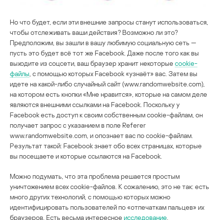
Но что будет, если эти внешние запросы станут использоваться,
чтобы отслеживать ваши действия? Возможно ли это?
Предположим, вы зашли в вашу любимую социальную сеть —
пусть это будет всё тот же Facebook. Даже после того как вы
выходите из соцсети, ваш браузер хранит некоторые
cookie-
файлы
, с помощью которых Facebook «узнаёт» вас. Затем вы
идете на какой-либо случайный сайт (www.randomwebsite.com),
на котором есть кнопки «Мне нравится», которые на самом деле
являются внешними ссылками на Facebook. Поскольку у
Facebook есть доступ к своим собственным cookie-файлам, он
получает запрос с указанием в поле Referer
www.randomwebsite.com, и опознает вас по cookie-файлам.
Результат такой: Facebook знает обо всех страницах, которые
вы посещаете и которые ссылаются на Facebook.
Можно подумать, что эта проблема решается простым
уничтожением всех cookie-файлов. К сожалению, это не так: есть
много других технологий, с помощью которых можно
идентифицировать пользователей по «отпечаткам пальцев» их
браузеров. Есть весьма интересное
исследование
,