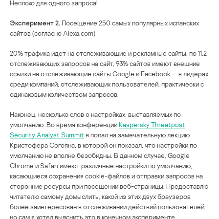
Неплохо для одного запроса!
Эксперимент 2.
Посещение 250 самых популярных испанских
сайтов (согласно Alexa.com)
20% трафика идет на отслеживающие и рекламные сайты, по 11,2
отслеживающих запросов на сайт, 93% сайтов имеют внешние
ссылки на отслеживающие сайты.Google и Facebook — в лидерах
среди компаний, отслеживающих пользователей, практически с
одинаковым количеством запросов.
Наконец, несколько слов о настройках, выставляемых по
умолчанию. Во время конференции
Kaspersky Threatpost
Security Analyst Summit
я попал на замечательную лекцию
Кристофера Согояна, в которой он показал, что настройки по
умолчанию не вполне безобидны. В данном случае, Google
Chrome и Safari имеют различные настройки по умолчанию,
касающиеся сохранения cookie-файлов и отправки запросов на
сторонние ресурсы при посещении веб-страницы. Предоставлю
читателю самому домыслить, какой из этих двух браузеров
более заинтересован в отслеживании действий пользователей,
но сам я хотел выяснить это в конечном эксперименте.