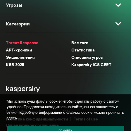
Угрозы
Категории
Threat Response
Все тэги
APT-хроники
Статистика
Энциклопедия
Описания угроз
KSB 2025
Kaspersky ICS CERT
* Facebook, Instagram, WhatsApp, Meta AI принадлежат компании Meta,
Мы используем файлы cookie, чтобы сделать работу с сайтом
признанной экстремистской организацией в России.
удобнее. Продолжая находиться на сайте, вы соглашаетесь с
© АО «Лаборатория Касперского», 2026.
этим. Подробную информацию о файлах cookie можно прочитать
здесь
.
Политика конфиденциальности
Terms of use
Лицензионное соглашение
ПРИНЯТЬ