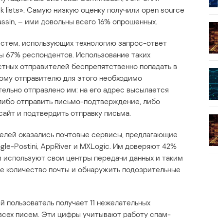
ck lists». Самую низкую оценку получили open source
ssin, – ими довольны всего 16% опрошенных.
истем, использующих технологию запрос-ответ
ны 67% респондентов. Использование таких
стных отправителей беспрепятственно попадать в
ному отправителю для этого необходимо
тельно отправлено им: на его адрес высылается
 либо отправить письмо-подтверждение, либо
-сайт и подтвердить отправку письма.
телей оказались почтовые сервисы, предлагающие
gle-Postini, AppRiver и MXLogic. Им доверяют 42%
и используют свои центры передачи данных и таким
е количество почты и обнаружить подозрительные
й пользователь получает 11 нежелательных
 всех писем. Эти цифры учитывают работу спам-