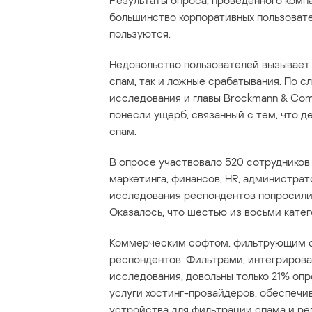
Результаты опроса, проведенного комп
большинство корпоративных пользоват
пользуются.
Недовольство пользователей вызывает 
спам, так и ложные срабатывания. По с
исследования и главы Brockmann & Com
понесли ущерб, связанный с тем, что 
спам.
В опросе участвовало 520 сотрудников 
маркетинга, финансов, HR, администрат
исследования респондентов попросили 
Оказалось, что шестью из восьми кате
Коммерческим софтом, фильтрующим сп
респондентов. Фильтрами, интегрирова
исследования, довольны только 21% опр
услуги хостинг-провайдеров, обеспечи
устройства для фильтрации спама и ре