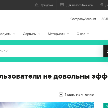
Для дома
Для малого бизнеса
Д
CompanyAccount
ЗАД
родукты
Сервисы
Материалы
О нас
льзователи не довольны эф
1
мин. на чтение