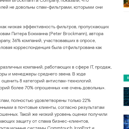
анией Brockmann & Company, показали, что
елей не довольны спам-фильтрами, которыми они
как низкая эффективность фильтров, пропускающих
ловам Питера Бокманна (Peter Brockmann), автора
pany, 36% компаний, участвовавших в опросе,
деловая корреспонденция была отфильтрована как
различных компаний, работающих в сфере IT, продаж,
оры и менеджеры среднего звена. В ходе
оценить 8 категорий антиспам-технологий.
горий более 70% опрошенных «не очень довольны».
ам, полностью удовлетворены только 22%
нными в почтовые клиенты, согласно результатам
ошенных. Такой же низкий уровень оценки получили
вающих защиту от спама бизнес-клиентов,
путационные системы Commtouch, IronPort и