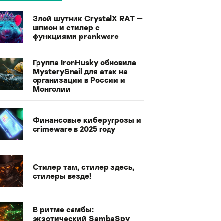
Злой шутник CrystalX RAT —
шпион и стилер с
функциями prankware
Группа IronHusky обновила
MysterySnail для атак на
организации в России и
Монголии
Финансовые киберугрозы и
crimeware в 2025 году
Стилер там, стилер здесь,
стилеры везде!
В ритме самбы:
экзотический SambaSpy