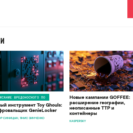
ИИ
Новые кампании GOFFEE:
ИСАНИЕ ВРЕДОНОСНОГО ПО
расширение географии,
ый инструмент Toy Ghouls:
неописанные TTP и
ровальщик GenieLocker
контейнеры
Р СИНИЦЫН
ЯНИС ЗИНЧЕНКО
KASPERSKY