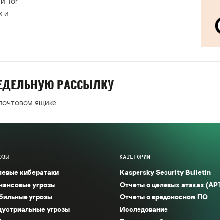
и Tor
х и
НЕДЕЛЬНУЮ РАССЫЛКУ
 почтовом ящике
ОЗЫ
КАТЕГОРИИ
левые кибератаки
Kaspersky Security Bulletin
нансовые угрозы
Отчеты о целевых атаках (AP
бильные угрозы
Отчеты о вредоносном ПО
дустриальные угрозы
Исследование