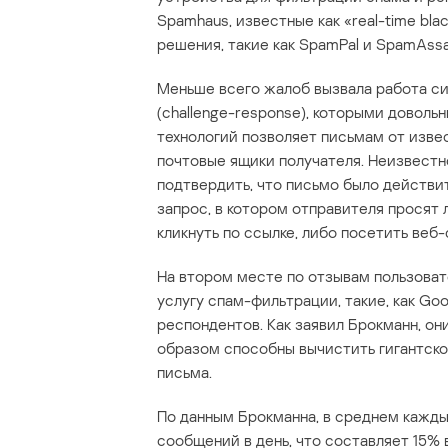
Spamhaus, известные как «real-time bla
решения, такие как SpamPal и SpamAssa
Меньше всего жалоб вызвала работа с
(challenge-response), которыми доволь
технологий позволяет письмам от изве
почтовые ящики получателя. Неизвест
подтвердить, что письмо было действи
запрос, в котором отправителя просят
кликнуть по ссылке, либо посетить веб
На втором месте по отзывам пользова
услугу спам-фильтрации, такие, как Goo
респондентов. Как заявил Брокманн, он
образом способны вычистить гигантско
письма.
По данным Брокманна, в среднем кажды
сообщений в день, что составляет 15%