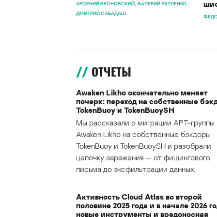
шиф
АРСЕНИЙ ВЕСНОВСКИЙ
ВАЛЕРИЙ АКУЛЕНКО
ДМИТРИЙ САБАДАШ
ФЕДО
ОТЧЕТЫ
Awaken Likho окончательно меняет
почерк: переход на собственные бэк
TokenBuoy и TokenBuoySH
Мы рассказали о миграции APT-группы
Awaken Likho на собственные бэкдоры
TokenBuoy и TokenBuoySH и разобрали
цепочку заражения — от фишингового
письма до эксфильтрации данных.
Активность Cloud Atlas во второй
половине 2025 года и в начале 2026 го
новые инструменты и вредоносная