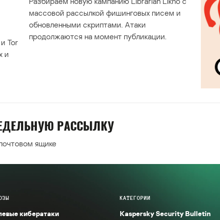
Разбираем новую кампанию Librarian Likho с
массовой рассылкой фишинговых писем и
обновленными скриптами. Атаки
продолжаются на момент публикации.
и Tor
х и
НЕДЕЛЬНУЮ РАССЫЛКУ
 почтовом ящике
ОЗЫ
КАТЕГОРИИ
левые кибератаки
Kaspersky Security Bulletin