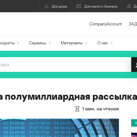
Для дома
Для малого бизнеса
Д
CompanyAccount
ЗАД
родукты
Сервисы
Материалы
О нас
а полумиллиардная рассылка
1
мин. на чтение