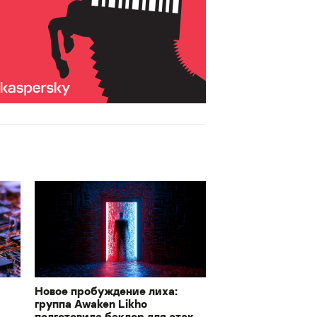
Новое пробуждение лиха:
группа Awaken Likho
подготовила бэкдор для атак