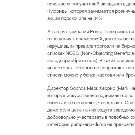
призывали получателей вкладывать день
Флориды, которая занимается розничны
акций подскочила на 84%.
А на днях компания Prime Time приостан
отношения к спамерской деятельности,
нарушивших правила торговли на бирже 
списках NOBO (Non-Objecting Benefici
выгодоприобретатель). В таких списка
инвесторах, которые не возражают про
списки можно у банка-кастоди или бро
Директор Sophos Марк Харрис (Mark Harr
которые искусственно поднимается по 
наивны и не понимают, что делают. Они
даже если цена на них вздута заведомо
добровольно участвовать в подобных сх
категории pump-and-dump не прекратит