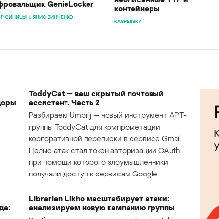
ровальщик GenieLocker
контейнеры
Р СИНИЦЫН
ЯНИС ЗИНЧЕНКО
KASPERSKY
ToddyCat — ваш скрытый почтовый
доры
ассистент. Часть 2
Разбираем Umbrij — новый инструмент APT-
группы ToddyCat для компрометации
корпоративной переписки в сервисе Gmail.
Целью атак стал токен авторизации OAuth,
при помощи которого злоумышленники
получали доступ к сервисам Google.
Librarian Likho масштабирует атаки:
да:
анализируем новую кампанию группы