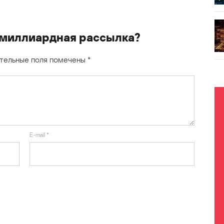
умиллиардная рассылка?
тельные поля помечены
*
E-mail
*