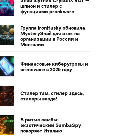
Злой шутник CrystalX RAT —
шпион и стилер с
функциями prankware
Группа IronHusky обновила
MysterySnail для атак на
организации в России и
Монголии
Финансовые киберугрозы и
crimeware в 2025 году
Стилер там, стилер здесь,
стилеры везде!
В ритме самбы:
экзотический SambaSpy
покоряет Италию