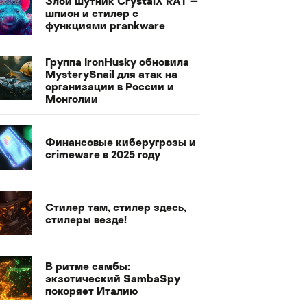
Злой шутник CrystalX RAT —
шпион и стилер с
функциями prankware
Группа IronHusky обновила
MysterySnail для атак на
организации в России и
Монголии
Финансовые киберугрозы и
crimeware в 2025 году
Стилер там, стилер здесь,
стилеры везде!
В ритме самбы:
экзотический SambaSpy
покоряет Италию