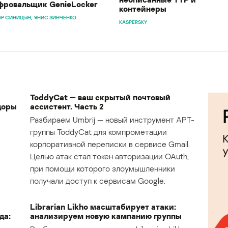
ровальщик GenieLocker
контейнеры
Р СИНИЦЫН
ЯНИС ЗИНЧЕНКО
KASPERSKY
ToddyCat — ваш скрытый почтовый
доры
ассистент. Часть 2
Разбираем Umbrij — новый инструмент APT-
группы ToddyCat для компрометации
корпоративной переписки в сервисе Gmail.
Целью атак стал токен авторизации OAuth,
при помощи которого злоумышленники
получали доступ к сервисам Google.
Librarian Likho масштабирует атаки:
да:
анализируем новую кампанию группы