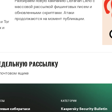
Разбираем новую кампанию Librarian Likho с
массовой рассылкой фишинговых писем и
обновленными скриптами. Атаки
продолжаются на момент публикации.
и Tor
х и
НЕДЕЛЬНУЮ РАССЫЛКУ
 почтовом ящике
ОЗЫ
КАТЕГОРИИ
левые кибератаки
Kaspersky Security Bulletin