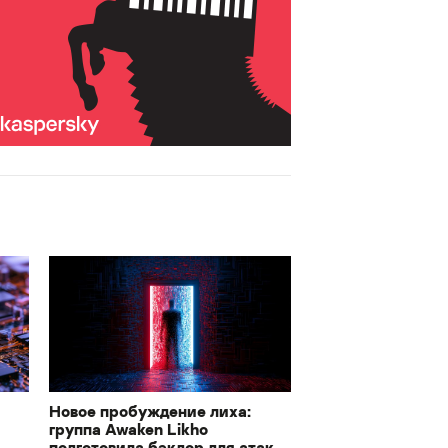
Новое пробуждение лиха:
группа Awaken Likho
подготовила бэкдор для атак