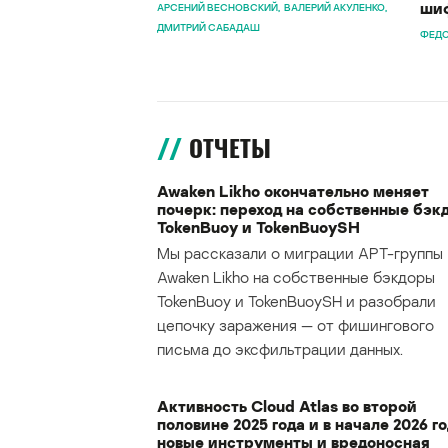
шиф
АРСЕНИЙ ВЕСНОВСКИЙ
ВАЛЕРИЙ АКУЛЕНКО
ДМИТРИЙ САБАДАШ
ФЕДО
ОТЧЕТЫ
Awaken Likho окончательно меняет
почерк: переход на собственные бэк
TokenBuoy и TokenBuoySH
Мы рассказали о миграции APT-группы
Awaken Likho на собственные бэкдоры
TokenBuoy и TokenBuoySH и разобрали
цепочку заражения — от фишингового
письма до эксфильтрации данных.
Активность Cloud Atlas во второй
половине 2025 года и в начале 2026 го
новые инструменты и вредоносная