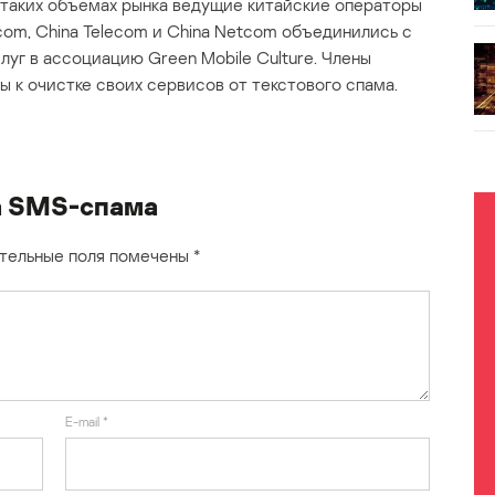
таких объемах рынка ведущие китайские операторы
icom, China Telecom и China Netcom объединились с
уг в ассоциацию Green Mobile Culture. Члены
 к очистке своих сервисов от текстового спама.
а SMS-спама
тельные поля помечены
*
E-mail
*