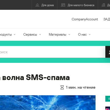
Для дома
Для малого бизнеса
Д
CompanyAccount
ЗАД
родукты
Сервисы
Материалы
О нас
а волна SMS-спама
1
мин. на чтение