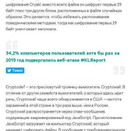
шифрования Cryakl: вместо всего файла он шифрует первые 29
байт плюс три других блока, расположенных в файле случайным
образом. Это делается, чтобы избежать распознавания
поведенческими методами, тогда как шифрование первых 29
байт уничтожает заголовок.
34,2% компьютеров пользователей хотя бы раз за
2015 год подвергались веб-атаке #KLReport
Tweet
Cryptodef – это пресловутый троянец-вымогатель Cryptowall. В
отличие от других семейств вымогателей, о которых здесь идет
речь, Cryptowall чаще всего обнаруживается в США – частота
заражений в этой стране в три раза выше, чем в России.
Cryptowall распространяется через спам-сообщения,
содержащие заархивированный код JavaScript. При исполнении
JavaScript загружает на компьютер Сryptowall, который
начинает шифровать файлы. В сообщение с требованием выкупа