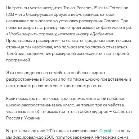
На третьем месте находится Trojan-Ransom.JS.InstallExtension
(8%) – это блокирующая браузер веб-страница, которая
навязывает пользователю установку расширения Chrome. При
попытке закрыть страницу часто проигрывается файл voice.mp3:
«
Чтобы закрыть страницу, нажмите кнопку «Добавить»
.
Предлагаемые расширения не являются вредоносными, но сама
страница так назойлива, что пользователю сложно отказаться.
Такой вид продвижения расширений используется партнерской
программой.
Эти три вредоносных семейства особенно широко
распространены в России и почти также широко представлены в
некоторых странах постсоветского пространства.
Если посмотреть, где класс троянцев-вымогателей наиболее
широко распространен (весь класс, не только три семейства,
указанные выше), то окажется, что в тройке лидеров – Казахстан,
Россия и Украина.
В третьем квартале 2015 года активизировался
Cryakl
– за день
мы фиксировали до 2300 попыток заражения. Интересна схема