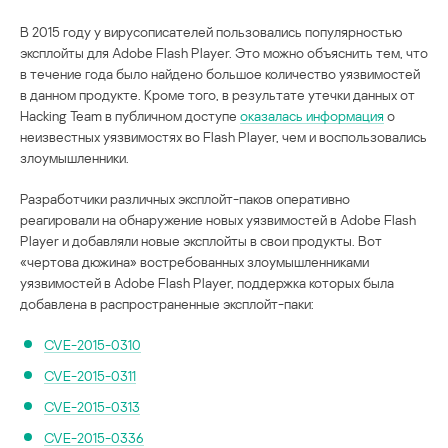
В 2015 году у вирусописателей пользовались популярностью
эксплойты для Adobe Flash Player. Это можно объяснить тем, что
в течение года было найдено большое количество уязвимостей
в данном продукте. Кроме того, в результате утечки данных от
Hacking Team в публичном доступе
оказалась информация
о
неизвестных уязвимостях во Flash Player, чем и воспользовались
злоумышленники.
Разработчики различных эксплойт-паков оперативно
реагировали на обнаружение новых уязвимостей в Adobe Flash
Player и добавляли новые эксплойты в свои продукты. Вот
«чертова дюжина» востребованных злоумышленниками
уязвимостей в Adobe Flash Player, поддержка которых была
добавлена в распространенные эксплойт-паки:
CVE-2015-0310
CVE-2015-0311
CVE-2015-0313
CVE-2015-0336