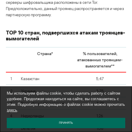
серверы шифровальщика расположены в сети Tor.
Предположительно, данный троянец распространяется и через
партнерскую программу.
TOP 10 стран, подвергшихся атакам троянцев-
вымогателей
Страна*
% пользователей,
атакованных троянцем-
вымогателем**
1
Казахстан
5,47
2
Украина
3,75
Мы используем файлы cookie, чтобы сделать работу с сайтом
удобнее. Продолжая находиться на сайте, вы соглашаетесь с
3
Российская Федерация
3,72
этим. Подробную информацию о файлах cookie можно прочитать
здесь
.
4
Нидерланды
1,26
ПРИНЯТЬ
5
Бельгия
1,08