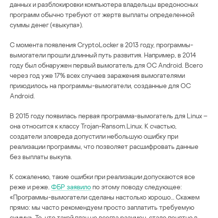
данных и разблокировки компьютера владельцы вредоносных
программ обычно требуют от жертв выплаты определенной
суммы денег («выкупа»).
С момента появления CryptoLocker в 2013 году, программы-
вымогатели прошли длинный путь развития. Например, в 2014
году был обнаружен первый вымогатель для ОС Android. Всего
через год уже 17% всех случаев заражения вымогателями
приходилось на программы-вымогатели, созданные для ОС
Android.
В 2015 году появилась первая программа-вымогатель для Linux –
она относится к классу Trojan-Ransom.Linux. К счастью,
создатели зловреда допустили небольшую ошибку при
реализации программы, что позволяет расшифровать данные
без выплаты выкупа.
К сожалению, такие ошибки при реализации допускаются все
реже и реже.
ФБР заявило
по этому поводу следующее:
«Программы-вымогатели сделаны настолько хорошо… Скажем
прямо: мы часто рекомендуем просто заплатить требуемую
сумму». То, что такой план не всегда разумен, стало понятно в