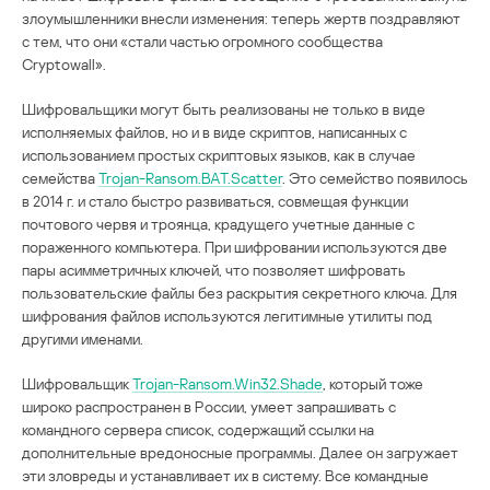
злоумышленники внесли изменения: теперь жертв поздравляют
с тем, что они «стали частью огромного сообщества
Cryptowall».
Шифровальщики могут быть реализованы не только в виде
исполняемых файлов, но и в виде скриптов, написанных с
использованием простых скриптовых языков, как в случае
семейства
Trojan-Ransom.BAT.Scatter
. Это семейство появилось
в 2014 г. и стало быстро развиваться, совмещая функции
почтового червя и троянца, крадущего учетные данные с
пораженного компьютера. При шифровании используются две
пары асимметричных ключей, что позволяет шифровать
пользовательские файлы без раскрытия секретного ключа. Для
шифрования файлов используются легитимные утилиты под
другими именами.
Шифровальщик
Trojan-Ransom.Win32.Shade
, который тоже
широко распространен в России, умеет запрашивать с
командного сервера список, содержащий ссылки на
дополнительные вредоносные программы. Далее он загружает
эти зловреды и устанавливает их в систему. Все командные