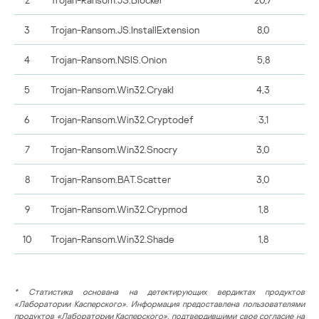
3
Trojan-Ransom.JS.InstallExtension
8,0
4
Trojan-Ransom.NSIS.Onion
5,8
5
Trojan-Ransom.Win32.Cryakl
4,3
6
Trojan-Ransom.Win32.Cryptodef
3,1
7
Trojan-Ransom.Win32.Snocry
3,0
8
Trojan-Ransom.BAT.Scatter
3,0
9
Trojan-Ransom.Win32.Crypmod
1,8
10
Trojan-Ransom.Win32.Shade
1,8
* Статистика основана на детектирующих вердиктах продуктов
«Лаборатории Касперского». Информация предоставлена пользователями
продуктов «Лаборатории Касперского», подтвердившими свое согласие на