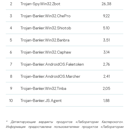
2
Trojan-Spy.Win32.Zbot
26,38
3
Trojan-Banker.Win32.ChePro
9,22
4
Trojan-Banker.Win32.Shiotob
5.10
5
Trojan-Banker.Win32.Banbra
3,51
6
Trojan-Banker.Win32.Caphaw
3,14
7
Trojan-Banker.AndroidOS.Faketoken
2,76
8
Trojan-Banker.AndroidOS.Marcher
2,41
9
Trojan-Banker.Win32.Tinba
2,05
10
Trojan-Banker.JS.Agent
1,88
* Детектирующие вердикты продуктов «Лаборатории Касперского».
Информация предоставлена пользователями продуктов «Лаборатории