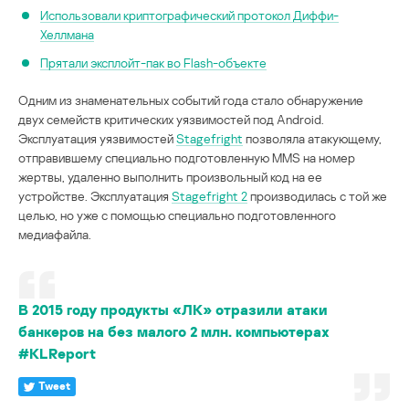
Использовали криптографический протокол Диффи-
Хеллмана
Прятали эксплойт-пак во Flash-объекте
Одним из знаменательных событий года стало обнаружение
двух семейств критических уязвимостей под Android.
Эксплуатация уязвимостей
Stagefright
позволяла атакующему,
отправившему специально подготовленную MMS на номер
жертвы, удаленно выполнить произвольный код на ее
устройстве. Эксплуатация
Stagefright 2
производилась с той же
целью, но уже с помощью специально подготовленного
медиафайла.
В 2015 году продукты «ЛК» отразили атаки
банкеров на без малого 2 млн. компьютерах
#KLReport
Tweet