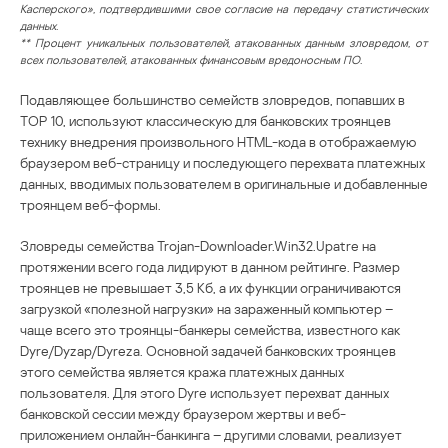
Касперского», подтвердившими свое согласие на передачу статистических
данных.
** Процент уникальных пользователей, атакованных данным зловредом, от
всех пользователей, атакованных финансовым вредоносным ПО.
Подавляющее большинство семейств зловредов, попавших в
TOP 10, используют классическую для банковских троянцев
технику внедрения произвольного HTML-кода в отображаемую
браузером веб-страницу и последующего перехвата платежных
данных, вводимых пользователем в оригинальные и добавленные
троянцем веб-формы.
Зловреды семейства Trojan-Downloader.Win32.Upatre на
протяжении всего года лидируют в данном рейтинге. Размер
троянцев не превышает 3,5 Кб, а их функции ограничиваются
загрузкой «полезной нагрузки» на зараженный компьютер –
чаще всего это троянцы-банкеры семейства, известного как
Dyre/Dyzap/Dyreza. Основной задачей банковских троянцев
этого семейства является кража платежных данных
пользователя. Для этого Dyre использует перехват данных
банковской сессии между браузером жертвы и веб-
приложением онлайн-банкинга – другими словами, реализует