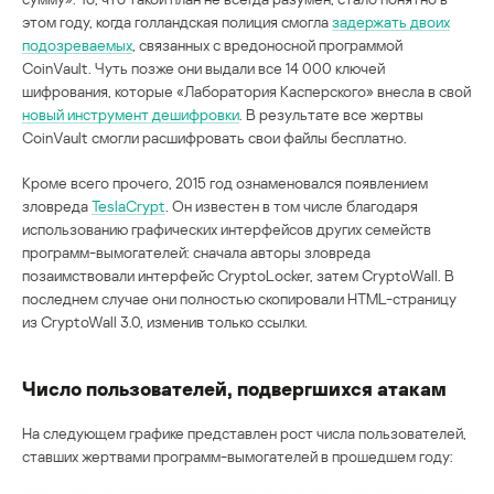
этом году, когда голландская полиция смогла
задержать двоих
подозреваемых
, связанных с вредоносной программой
CoinVault. Чуть позже они выдали все 14 000 ключей
шифрования, которые «Лаборатория Касперского» внесла в свой
новый инструмент дешифровки
. В результате все жертвы
CoinVault смогли расшифровать свои файлы бесплатно.
Кроме всего прочего, 2015 год ознаменовался появлением
зловреда
TeslaCrypt
. Он известен в том числе благодаря
использованию графических интерфейсов других семейств
программ-вымогателей: сначала авторы зловреда
позаимствовали интерфейс CryptoLocker, затем CryptoWall. В
последнем случае они полностью скопировали HTML-страницу
из CryptoWall 3.0, изменив только ссылки.
Число пользователей, подвергшихся атакам
На следующем графике представлен рост числа пользователей,
ставших жертвами программ-вымогателей в прошедшем году: