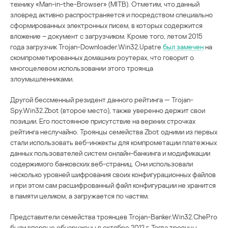
технику «Man-in-the-Browser» (MITB). Отметим, что данный
зловред активно распространяется и посредством специально
сформированных электронных писем, в которых содержится
вложение – документ с загрузчиком. Кроме того, летом 2015
года загрузчик Trojan-Downloader.Win32.Upatre
был замечен
на
скомпрометированных домашних роутерах, что говорит о
многоцелевом использовании этого троянца
злоумышленниками.
Другой бессменный резидент данного рейтинга — Trojan-
Spy.Win32.Zbot (второе место), также уверенно держит свои
позиции. Его постоянное присутствие на верхних строчках
рейтинга неслучайно. Троянцы семейства Zbot одними из первых
стали использовать веб-инжекты для компрометации платежных
данных пользователей систем онлайн-банкинга и модификации
содержимого банковских веб-страниц. Они использовали
несколько уровней шифрования своих конфигурационных файлов
и при этом сам расшифрованный файл конфигурации не хранится
в памяти целиком, а загружается по частям.
Представители семейства троянцев Trojan-Banker.Win32.ChePro
были впервые обнаружены в октябре 2012 г. Тогда троянцы