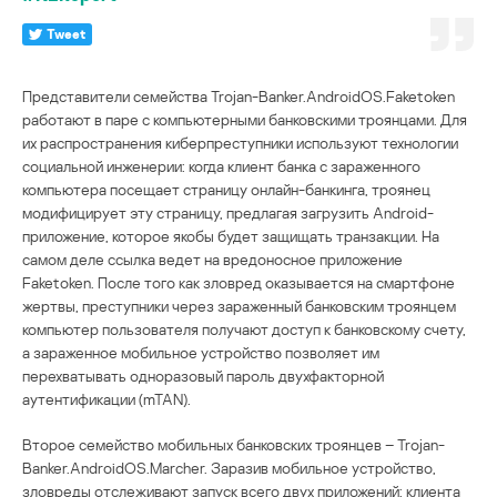
Tweet
Представители семейства Trojan-Banker.AndroidOS.Faketoken
работают в паре с компьютерными банковскими троянцами. Для
их распространения киберпреступники используют технологии
социальной инженерии: когда клиент банка с зараженного
компьютера посещает страницу онлайн-банкинга, троянец
модифицирует эту страницу, предлагая загрузить Android-
приложение, которое якобы будет защищать транзакции. На
самом деле ссылка ведет на вредоносное приложение
Faketoken. После того как зловред оказывается на смартфоне
жертвы, преступники через зараженный банковским троянцем
компьютер пользователя получают доступ к банковскому счету,
а зараженное мобильное устройство позволяет им
перехватывать одноразовый пароль двухфакторной
аутентификации (mTAN).
Второе семейство мобильных банковских троянцев – Trojan-
Banker.AndroidOS.Marcher. Заразив мобильное устройство,
зловреды отслеживают запуск всего двух приложений: клиента