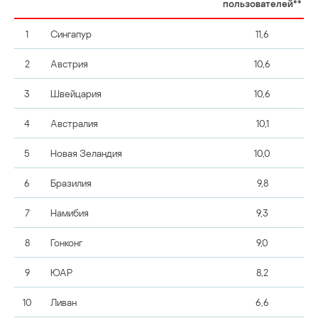
пользователей**
1
Сингапур
11,6
2
Австрия
10,6
3
Швейцария
10,6
4
Австралия
10,1
5
Новая Зеландия
10,0
6
Бразилия
9,8
7
Намибия
9,3
8
Гонконг
9,0
9
ЮАР
8,2
10
Ливан
6,6