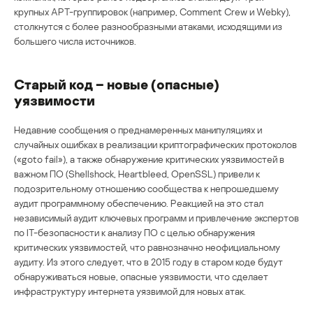
крупных АРТ-группировок (например, Comment Crew и Webky),
столкнутся с более разнообразными атаками, исходящими из
большего числа источников.
Старый код – новые (опасные)
уязвимости
Недавние сообщения о преднамеренных манипуляциях и
случайных ошибках в реализации криптографических протоколов
(«goto fail»), а также обнаружение критических уязвимостей в
важном ПО (Shellshock, Heartbleed, OpenSSL) привели к
подозрительному отношению сообщества к непрошедшему
аудит программному обеспечению. Реакцией на это стал
независимый аудит ключевых программ и привлечение экспертов
по IT-безопасности к анализу ПО с целью обнаружения
критических уязвимостей, что равнозначно неофициальному
аудиту. Из этого следует, что в 2015 году в старом коде будут
обнаруживаться новые, опасные уязвимости, что сделает
инфраструктуру интернета уязвимой для новых атак.