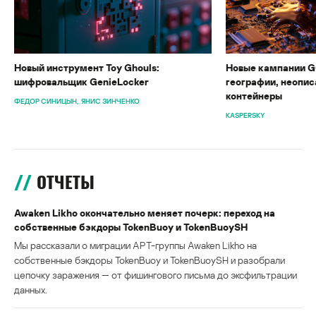
Новый инструмент Toy Ghouls:
Новые кампании G
шифровальщик GenieLocker
географии, неопис
контейнеры
ФЕДОР СИНИЦЫН
ЯНИС ЗИНЧЕНКО
KASPERSKY
ОТЧЕТЫ
Awaken Likho окончательно меняет почерк: переход на
собственные бэкдоры TokenBuoy и TokenBuoySH
Мы рассказали о миграции APT-группы Awaken Likho на
собственные бэкдоры TokenBuoy и TokenBuoySH и разобрали
цепочку заражения — от фишингового письма до эксфильтрации
данных.