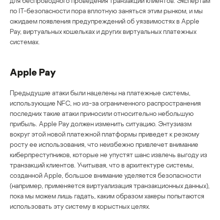
для беспроводного проведения транзакций клиентов. Экспертам
по IT-безопасности пора вплотную заняться этим рынком, и мы
ожидаем появления предупреждений об уязвимостях в Apple
Pay, виртуальных кошельках и других виртуальных платежных
системах.
Apple Pay
Предыдущие атаки были нацелены на платежные системы,
использующие NFC, но из-за ограниченного распространения
последних такие атаки приносили относительно небольшую
прибыль. Apple Pay должен изменить ситуацию. Энтузиазм
вокруг этой новой платежной платформы приведет к резкому
росту ее использования, что неизбежно привлечет внимание
киберпреступников, которые не упустят шанс извлечь выгоду из
транзакций клиентов. Учитывая, что в архитектуре системы,
созданной Apple, большое внимание уделяется безопасности
(например, применяется виртуализация транзакционных данных),
пока мы можем лишь гадать, каким образом хакеры попытаются
использовать эту систему в корыстных целях.