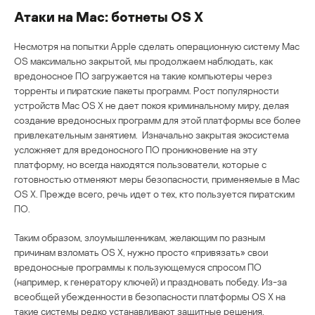
Атаки на Мас: ботнеты OS X
Несмотря на попытки Apple сделать операционную систему Мас
OS максимально закрытой, мы продолжаем наблюдать, как
вредоносное ПО загружается на такие компьютеры через
торренты и пиратские пакеты программ. Рост популярности
устройств Mac OS X не дает покоя криминальному миру, делая
создание вредоносных программ для этой платформы все более
привлекательным занятием. Изначально закрытая экосистема
усложняет для вредоносного ПО проникновение на эту
платформу, но всегда находятся пользователи, которые с
готовностью отменяют меры безопасности, применяемые в Mac
OS X. Прежде всего, речь идет о тех, кто пользуется пиратским
ПО.
Таким образом, злоумышленникам, желающим по разным
причинам взломать OS X, нужно просто «привязать» свои
вредоносные программы к пользующемуся спросом ПО
(например, к генератору ключей) и праздновать победу. Из-за
всеобщей убежденности в безопасности платформы OS X на
такие системы редко устанавливают защитные решения,