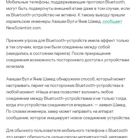
Мобильные телефоны, поддерживающие протокол Bluetooth,
могут быть подвергнуты внешней атаке даже в том случае, если
их Bluetooth-устройство не активно. К такому выводу пришли
израильские инженеры Авишаи Вул и Янив Шакед,
сообщает
NewScientist.com.
Прежняя угроза для Bluetooth-устройств имела эффект только
в тех случаях, когда они были соединены между собой
(находились в состоянии паринга). После прекращения
соединения возможность постороннего доступа к устройствам
исчезала.
Авишаи Вул и Янив Шакед обнаружили способ, который может
настраивать паринг на посторонних Bluetooth-устройствах в
любой момент. «Наша атака позволяет взломать любое
соединение между Bluetooth-устройствами и не только тогда,
когда эти устройства соединяются впервые», — заявил Шакед.
По словам инженера, хакер может направить на аппарат
сообщение, которое инициирует новое соединение устройства.
Для обычного пользователя мобильного телефона с Bluetooth
это может обернуться целым рядом неприятностей, например,