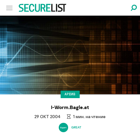
АРХИВ
I-Worm.Bagle.at
29 ОКТ 2004
1
мин. на чтение
GREAT