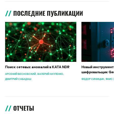
ПОСЛЕДНИЕ ПУБЛИКАЦИИ
Поиск сетевых аномалий в KATA NDR
Новый инструмент 
шифровальщик Gen
АРСЕНИЙ ВЕСНОВСКИЙ
ВАЛЕРИЙ АКУЛЕНКО
ДМИТРИЙ САБАДАШ
ФЕДОР СИНИЦЫН
ЯНИС 
ОТЧЕТЫ