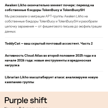
Awaken Likho окончательно меняет почерк: переход на
собственные бэкдоры TokenBuoy и TokenBuoySH
Мы рассказали о миграции APT-группы Awaken Likho на
собственные бэкдоры TokenBuoy и TokenBuoySH и разобрали
цепочку заражения — от фишингового письма до эксфильтрации
данных.
ToddyCat — ваш скрытый почтовый ассистент. Часть 2
Активность Cloud Atlas во второй половине 2025 года и в
начале 2026 года: новые инструменты и вредоносная
нагрузка
Librarian Likho масштабирует атаки: анализируем новую
кампанию группы