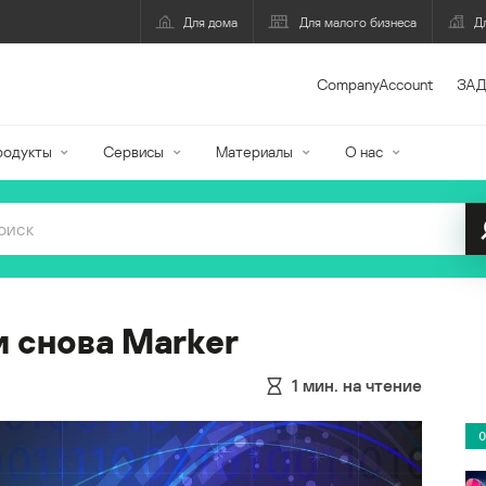
Для дома
Для малого бизнеса
Д
CompanyAccount
ЗАД
родукты
Сервисы
Материалы
О нас
и снова Marker
1
мин. на чтение