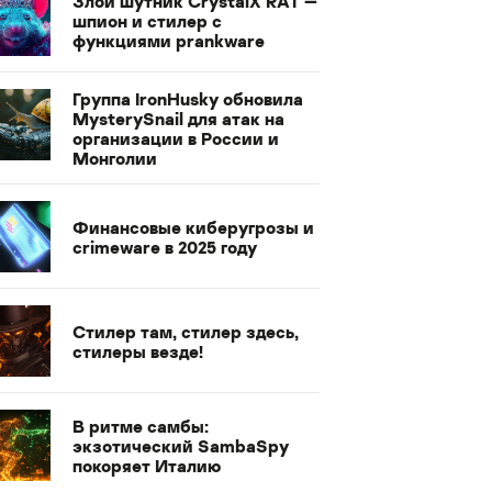
Злой шутник CrystalX RAT —
шпион и стилер с
функциями prankware
Группа IronHusky обновила
MysterySnail для атак на
организации в России и
Монголии
Финансовые киберугрозы и
crimeware в 2025 году
Стилер там, стилер здесь,
стилеры везде!
В ритме самбы:
экзотический SambaSpy
покоряет Италию