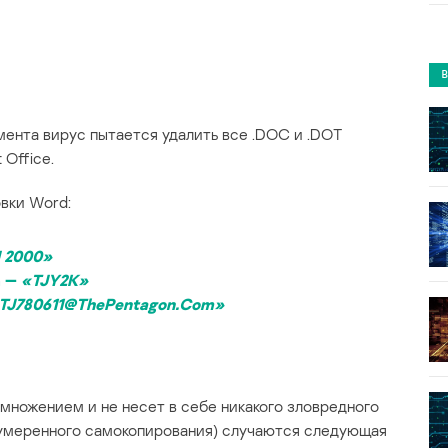
ента вирус пытается удалить все .DOC и .DOT
 Office.
вки Word:
 2000»
а —
«TJY2K»
TJ780611@ThePentagon.Com»
множением и не несет в себе никакого зловредного
(неумеренного самокопирования) случаются следующая