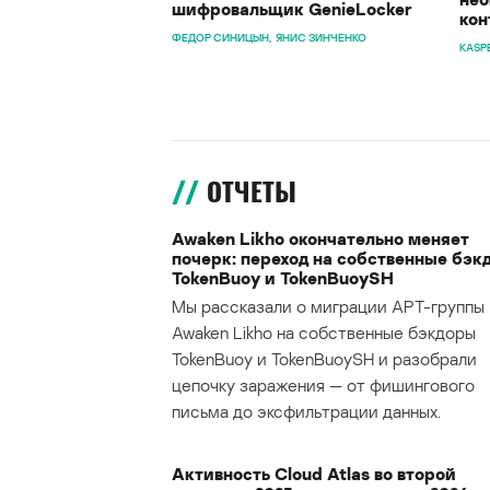
шифровальщик GenieLocker
кон
ФЕДОР СИНИЦЫН
ЯНИС ЗИНЧЕНКО
KASP
ОТЧЕТЫ
Awaken Likho окончательно меняет
почерк: переход на собственные бэк
TokenBuoy и TokenBuoySH
Мы рассказали о миграции APT-группы
Awaken Likho на собственные бэкдоры
TokenBuoy и TokenBuoySH и разобрали
цепочку заражения — от фишингового
письма до эксфильтрации данных.
Активность Cloud Atlas во второй