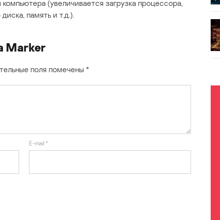
 компьютера (увеличивается загрузка процессора,
ска, память и т.д.).
а Marker
тельные поля помечены
*
E-mail
*