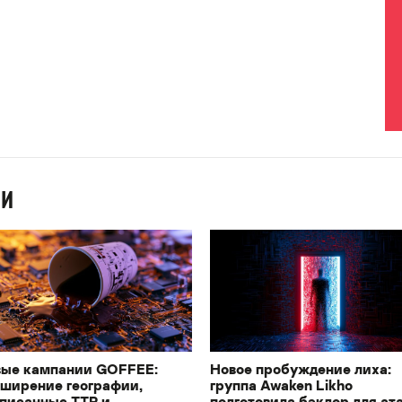
ИИ
ые кампании GOFFEE:
Новое пробуждение лиха:
ширение географии,
группа Awaken Likho
писанные TTP и
подготовила бэкдор для ат