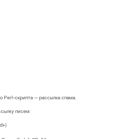
 Perl-скрипта — рассылка спама.
ссылку писем:
d»)