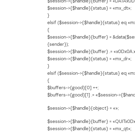
$session->{$handle}{buffer} = «DATAx0D
$session->{$handle}{status} = «mx_dt»;
}
elsif ($session->{$handle}{status} eq «m
{
$session->{$handle}{buffer} = &data($se
{sender});
$session->{$handle}{buffer} .= «x0Dx0A
$session->{$handle}{status} = «mx_dr»;
}
elsif ($session->{$handle}{status} eq «m
{
$buffers->{good}[0] ++;
$buffers->{good}[1] .= «$session->{$hand
$session->{$handle}{object} = «»;
$session->{$handle}{buffer} = «QUITx0D
$session->{$handle}{status} = «mx_qt»;