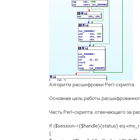
Алгоритм расшифровки Perl-скрипта.
Основная цель работы расшифрованного
Часть Perl-скрипта, отвечающего за ра
if ($session->{$handle}{status} eq «mx_r
{