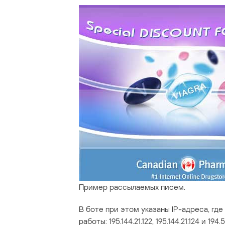
Пример рассылаемых писем.
В боте при этом указаны IP-адреса, гд
работы: 195.144.21.122, 195.144.21.124 и 194.5