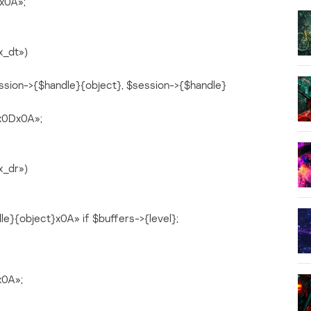
x0A»;
x_dt»)
ssion->{$handle}{object}, $session->{$handle}
.x0Dx0A»;
x_dr»)
le}{object}x0A» if $buffers->{level};
x0A»;