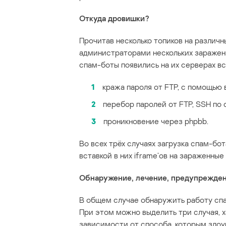
Откуда дровишки?
Прочитав несколько топиков на различн
администраторами нескольких зараженн
спам-боты появились на их серверах вс
1
кража пароля от FTP, с помощью
2
перебор паролей от FTP, SSH по 
3
проникновение через phpbb.
Во всех трёх случаях загрузка спам-б
вставкой в них iframe’ов на зараженные
Обнаружение, лечение, предупрежден
В общем случае обнаружить работу спа
При этом можно выделить три случая, 
зависимости от способа, которым злоу