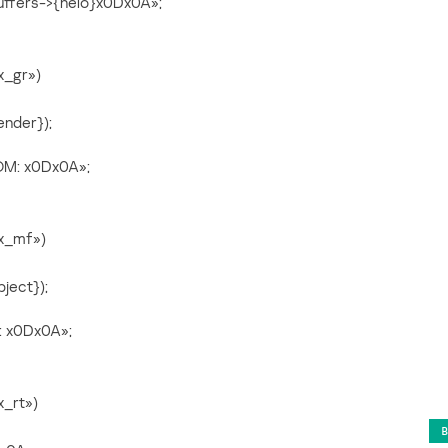
uffers->{helo}x0Dx0A»;
x_gr»)
ender});
OM: x0Dx0A»;
mx_mf»)
ject});
: x0Dx0A»;
x_rt»)