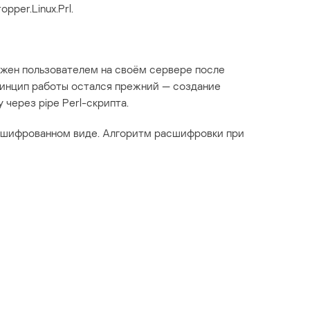
pper.Linux.Prl.
аружен пользователем на своём сервере после
ринцип работы остался прежний — создание
 через pipe Perl-скрипта.
зашифрованном виде. Алгоритм расшифровки при