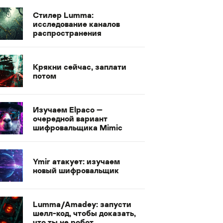
Стилер Lumma:
исследование каналов
распространения
Крякни сейчас, заплати
потом
Изучаем Elpaco —
очередной вариант
шифровальщика Mimic
Ymir атакует: изучаем
новый шифровальщик
Lumma/Amadey: запусти
шелл-код, чтобы доказать,
что ты не робот