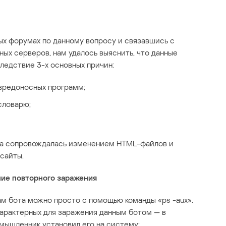
ых форумах по данному вопросу и связавшись с
ых серверов, нам удалось выяснить, что данные
ледствие 3-х основных причин:
 вредоносных программ;
словарю;
ота сопровождалась изменением HTML-файлов и
 сайты.
ие повторного заражения
м бота можно просто с помощью команды «ps -aux».
характерных для заражения данным ботом — в
мышленник установил его на систему: