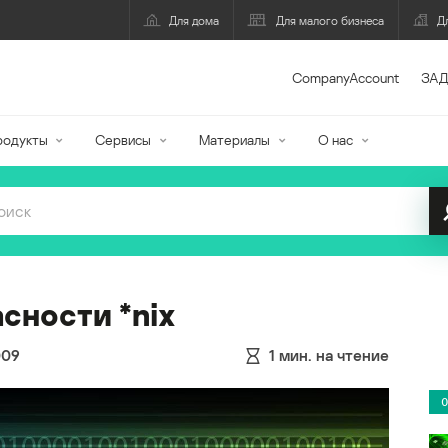
Для дома
Для малого бизнеса
Д
CompanyAccount
ЗАД
родукты
Сервисы
Материалы
О нас
сности *nix
009
1
мин. на чтение