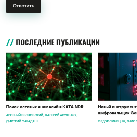
ПОСЛЕДНИЕ ПУБЛИКАЦИИ
Поиск сетевых аномалий в KATA NDR
Новый инструмент 
шифровальщик Gen
АРСЕНИЙ ВЕСНОВСКИЙ
ВАЛЕРИЙ АКУЛЕНКО
ДМИТРИЙ САБАДАШ
ФЕДОР СИНИЦЫН
ЯНИС 