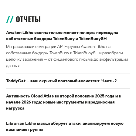
ОТЧЕТЫ
Awaken Likho окончательно меняет почерк: переход на
собственные бэкдоры TokenBuoy и TokenBuoySH
Мы рассказали о миграции APT-группы Awaken Likho на
собственные бэкдоры TokenBuoy и TokenBuoySH и разобрали
цепочку заражения — от фишингового письма до эксфильтрации
данных.
ToddyCat — ваш скрытый почтовый ассистент. Часть 2
Активность Cloud Atlas во второй половине 2025 года и в
начале 2026 года: новые инструменты и вредоносная
нагрузка
Librarian Likho масштабирует атаки: анализируем новую
кампанию группы