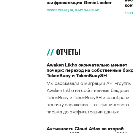
шифровальщик GenieLocker
кон
ФЕДОР СИНИЦЫН
ЯНИС ЗИНЧЕНКО
KASP
ОТЧЕТЫ
Awaken Likho окончательно меняет
почерк: переход на собственные бэк
TokenBuoy и TokenBuoySH
Мы рассказали о миграции APT-группы
Awaken Likho на собственные бэкдоры
TokenBuoy и TokenBuoySH и разобрали
цепочку заражения — от фишингового
письма до эксфильтрации данных.
Активность Cloud Atlas во второй