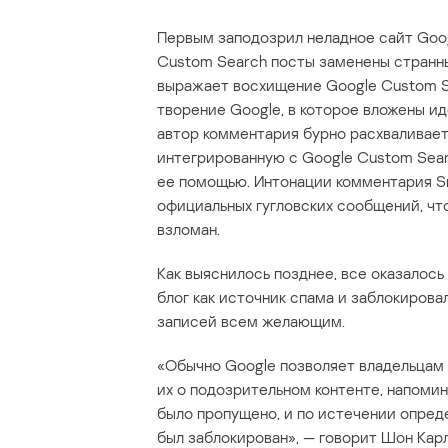
Первым заподозрил неладное сайт Goog
Custom Search посты заменены странны
выражает восхищение Google Custom Se
творение Google, в которое вложены и
автор комментария бурно расхваливает
интегрированную с Google Custom Searc
ее помощью. Интонации комментария Sri
официальных гугловских сообщений, чт
взломан.
Как выяснилось позднее, все оказалось
блог как источник спама и заблокировал
записей всем желающим.
«Обычно Google позволяет владельцам
их о подозрительном контенте, напоми
было пропущено, и по истечении опред
был заблокирован», — говорит Шон Карл