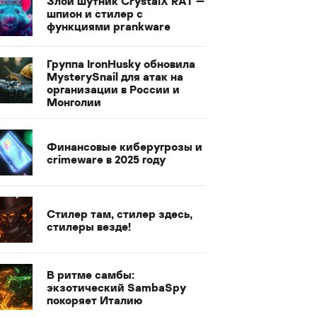
Злой шутник CrystalX RAT —
шпион и стилер с
функциями prankware
Группа IronHusky обновила
MysterySnail для атак на
организации в России и
Монголии
Финансовые киберугрозы и
crimeware в 2025 году
Стилер там, стилер здесь,
стилеры везде!
В ритме самбы:
экзотический SambaSpy
покоряет Италию