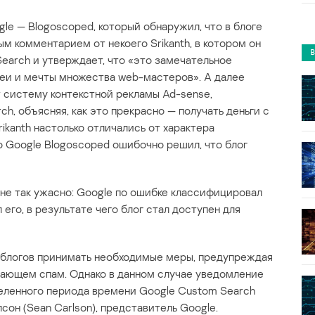
le — Blogoscoped, который обнаружил, что в блоге
м комментарием от некоего Srikanth, в котором он
arch и утверждает, что «это замечательное
деи и мечты множества web-мастеров». А далее
 систему контекстной рекламы Ad-sense,
h, объясняя, как это прекрасно — получать деньги с
kanth настолько отличались от характера
о Google Blogoscoped ошибочно решил, что блог
 не так ужасно: Google по ошибке классифицировал
 его, в результате чего блог стал доступен для
 блогов принимать необходимые меры, предупреждая
нающем спам. Однако в данном случае уведомление
еленного периода времени Google Custom Search
сон (Sean Carlson), представитель Google.