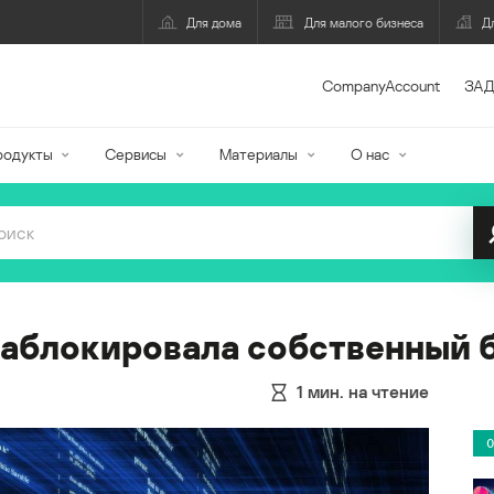
Для дома
Для малого бизнеса
Д
CompanyAccount
ЗАД
родукты
Сервисы
Материалы
О нас
заблокировала собственный 
1
мин. на чтение