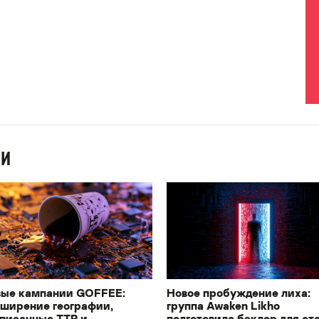
ИИ
ые кампании GOFFEE:
Новое пробуждение лиха:
ширение географии,
группа Awaken Likho
писанные TTP и
подготовила бэкдор для ат