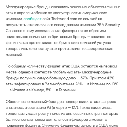
Международные бренды оказались основным объектом фишинг-
атак в апреле и обошли по «популярности» американские
компании,
сообщает
сайт Techworld.com со ссылкой на
результаты ежемесячного исследования компании RSA Security.
Согласно этому исследованию, фишеры также обратили
пристальное внимание на британские бренды — количество
фишинг-атак против клиентов британских компаний уступает
теперь лишь количеству атак против клиентов американских
компаний.
По общему количеству фишинг-атак США остаются на первом
месте, однако в контексте глобальных атак международные
бренды получили самую большую долю — 57%. При этом 42%
атак зафиксировано в Великобритании, 26% — в Испании, по 10%
— в Италии и в Канаде, 5% — в Германии.
Общее число компаний-брендов подвергшихся атаке в апреле
снизилось и составило 93 (в марте — 127). Также наметилась
тенденция ухода преступников из англоязычных стран, которые
были основным полем деятельности фишеров с момента
появления фишинга. Снижение фишинг-активности в США может